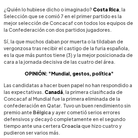
0:00
►
Escuchar artículo
¿Quién lo hubiese dicho o imaginado?
Costa Rica
, la
Selección que se comió 7 en el primer partido es la
mejor selección de Concacaf con todos los equipos de
la Confederación con dos partidos jugadores.
Sí, la que muchos daban por muerta o la tildaban de
vergonzosa tras recibir el castigo de la furia española,
es la que más puntos tiene (3) y la mejor posicionada de
cara a la jornada decisiva de las cuatro del área.
OPINIÓN: "Mundial, gestos, política"
Las candidatas a hacer buen papel no han respondido a
las expectativas.
Canadá
, la primera clasificada de
Concacaf al Mundial fue la primera eliminada de la
confederación en Qatar. Tuvo un buen rendimiento sin
premio ante
Bélgica
y ayer cometió serios errores
defensivos y decayó completamente en el segundo
tiempo ante una certera
Croacia
que hizo cuatro y
pudieron ser varios más.