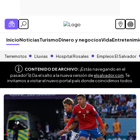
Inicio
Noticias
Turismo
Dinero y negocios
Vida
Entretenim
Terremotos
Lluvias
Hospital Rosales
Empleos El Salvador
CONTENIDO DE ARCHIVO:
¡Estás navegando en el
pasado! 🚀 Da el salto a la nueva versión de
elsalvador.com
. Te
invitamos a visitar el nuevo portal país donde coincidimos todos.