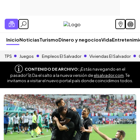
Inicio
Noticias
Turismo
Dinero y negocios
Vida
Entretenim
TPS
Juegos
Empleos El Salvador
Viviendas El Salvador
CONTENIDO DE ARCHIVO:
¡Estás navegando en el
pasado! 🚀 Da el salto a la nueva versión de
elsalvador.com
. Te
invitamos a visitar el nuevo portal país donde coincidimos todos.