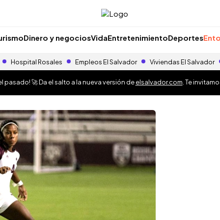
urismo
Dinero y negocios
Vida
Entretenimiento
Deportes
Ento
Hospital Rosales
Empleos El Salvador
Viviendas El Salvador
 pasado! 🚀 Da el salto a la nueva versión de
elsalvador.com
. Te invitam