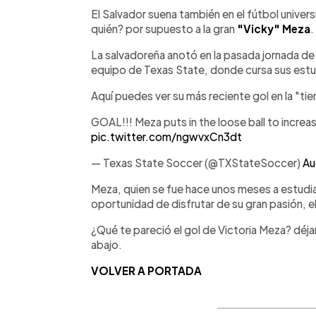
Facebook
Twitter
►
Escuchar artículo
El Salvador suena también en el fútbol univer
quién? por supuesto a la gran
"Vicky" Meza
.
La salvadoreña anotó en la pasada jornada d
equipo de Texas State, donde cursa sus estu
Aquí puedes ver su más reciente gol en la "tie
GOAL!!! Meza puts in the loose ball to incre
pic.twitter.com/ngwvxCn3dt
— Texas State Soccer (@TXStateSoccer)
Au
Meza, quien se fue hace unos meses a estudia
oportunidad de disfrutar de su gran pasión, el
¿Qué te pareció el gol de Victoria Meza? déj
abajo.
VOLVER A PORTADA