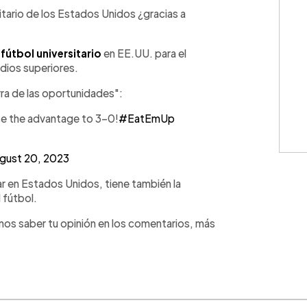
WhatsApp
Copiar link
sitario de los Estados Unidos ¿gracias a
e
fútbol universitario
en EE.UU. para el
dios superiores.
rra de las oportunidades":
ase the advantage to 3-0!
#EatEmUp
gust 20, 2023
r en Estados Unidos, tiene también la
 fútbol.
anos saber tu opinión en los comentarios, más