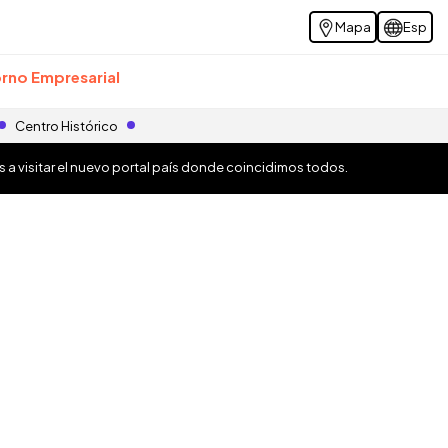
Mapa
Esp
rno Empresarial
Centro Histórico
os a visitar el nuevo portal país donde coincidimos todos.