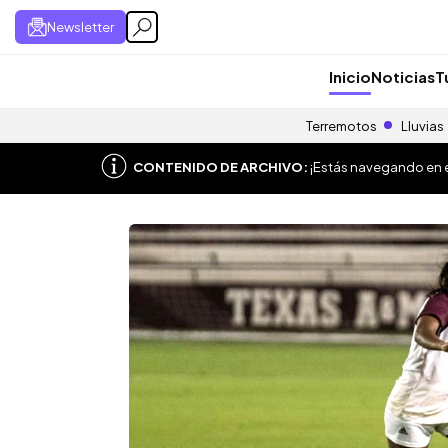
Newsletter
Inicio
Noticias
T
Terremotos
Lluvias
CONTENIDO DE ARCHIVO:
¡Estás navegando en el