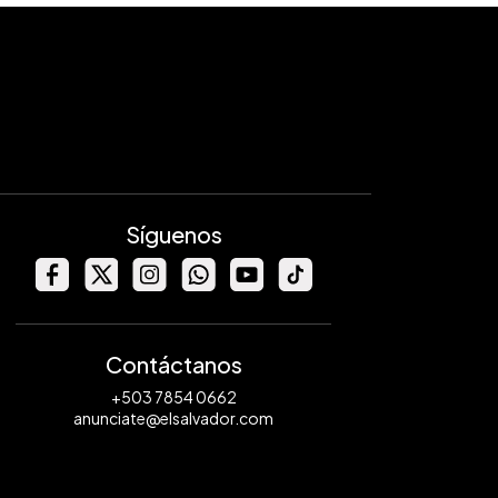
Síguenos
Contáctanos
+503 7854 0662
anunciate@elsalvador.com