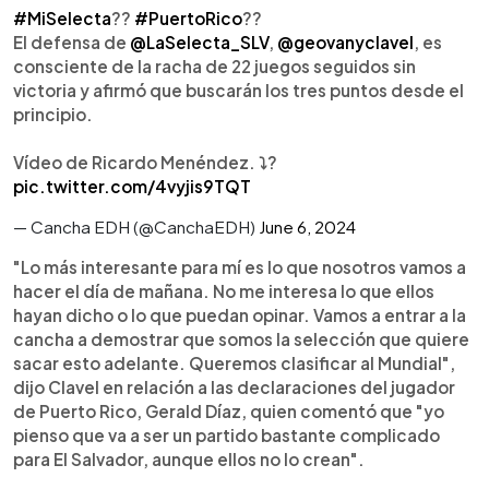
#MiSelecta
??
#PuertoRico
??
El defensa de
@LaSelecta_SLV
,
@geovanyclavel
, es
consciente de la racha de 22 juegos seguidos sin
victoria y afirmó que buscarán los tres puntos desde el
principio.
Vídeo de Ricardo Menéndez. ⤵️?
pic.twitter.com/4vyjis9TQT
— Cancha EDH (@CanchaEDH)
June 6, 2024
"Lo más interesante para mí es lo que nosotros vamos a
hacer el día de mañana. No me interesa lo que ellos
hayan dicho o lo que puedan opinar. Vamos a entrar a la
cancha a demostrar que somos la selección que quiere
sacar esto adelante. Queremos clasificar al Mundial",
dijo Clavel en relación a las declaraciones del jugador
de Puerto Rico, Gerald Díaz, quien comentó que "yo
pienso que va a ser un partido bastante complicado
para El Salvador, aunque ellos no lo crean".