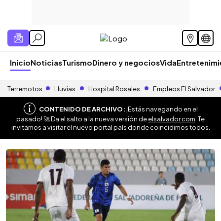
Inicio
Noticias
Turismo
Dinero y negocios
Vida
Entretenim
Terremotos
Lluvias
Hospital Rosales
Empleos El Salvador
CONTENIDO DE ARCHIVO:
¡Estás navegando en el
pasado! 🚀 Da el salto a la nueva versión de
elsalvador.com
. Te
invitamos a visitar el nuevo portal país donde coincidimos todos.