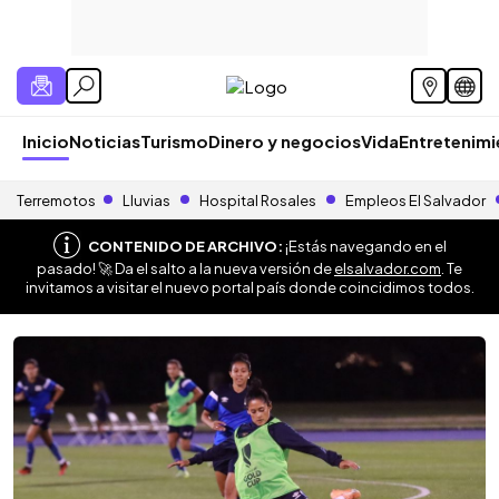
Inicio
Noticias
Turismo
Dinero y negocios
Vida
Entretenim
Terremotos
Lluvias
Hospital Rosales
Empleos El Salvador
CONTENIDO DE ARCHIVO:
¡Estás navegando en el
pasado! 🚀 Da el salto a la nueva versión de
elsalvador.com
. Te
invitamos a visitar el nuevo portal país donde coincidimos todos.