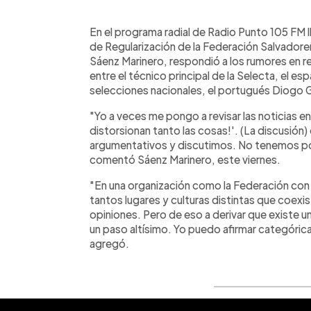
0:00
Facebook
Twitter
►
Escuchar artículo
En el programa radial de Radio Punto 105 FM l
de Regularización de la Federación Salvador
Sáenz Marinero, respondió a los rumores en re
entre el técnico principal de la Selecta, el es
selecciones nacionales, el portugués Diogo
"Yo a veces me pongo a revisar las noticias 
distorsionan tanto las cosas!'. (La discusión
argumentativos y discutimos. No tenemos po
comentó Sáenz Marinero, este viernes.
"En una organización como la Federación con
tantos lugares y culturas distintas que coexi
opiniones. Pero de eso a derivar que existe 
un paso altísimo. Yo puedo afirmar categóri
agregó.