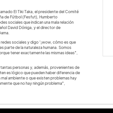
WhatsApp
Copiar link
lamado El Tiki Taka, el presidente del Comité
eña de Fútbol (Fesfut), Humberto
des sociales que indican una mala relación
pañol David Dóniga, y el director de
 Gama.
en redes sociales y digo '¡wow, cómo es que
) es parte de la naturaleza humana. Somos
rque tener exactamente las mismas ideas",
 tantas personas y, además, provenientes de
sten es lógico que pueden haber diferencia de
un mal ambiente o que existen problemas hay
camente que no hay ningún problema",