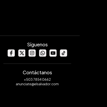
Síguenos
Contáctanos
+503 7854 0662
anunciate@elsalvador.com