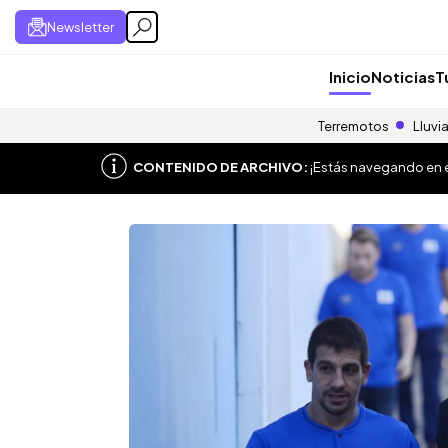
Newsletter
Inicio
Noticias
T
Terremotos
Lluvi
CONTENIDO DE ARCHIVO:
¡Estás navegando en el