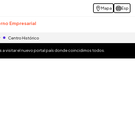
Mapa
Esp
rno Empresarial
r
Centro Histórico
os a visitar el nuevo portal país donde coincidimos todos.