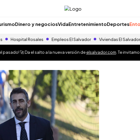
urismo
Dinero y negocios
Vida
Entretenimiento
Deportes
Ento
as
Hospital Rosales
Empleos El Salvador
Viviendas El Salvado
 pasado! 🚀 Da el salto a la nueva versión de
elsalvador.com
. Te invitam