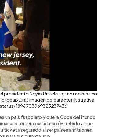
el presidente Nayib Bukele, quien recibió una
 Fotocaptura: Imagen de carácter ilustrativa
le/status/1898903969323237436
s un país futbolero y que la Copa del Mundo
mar una tercera participación debido a que
 ticket asegurado al ser países anfitriones
al para el siguiente año.