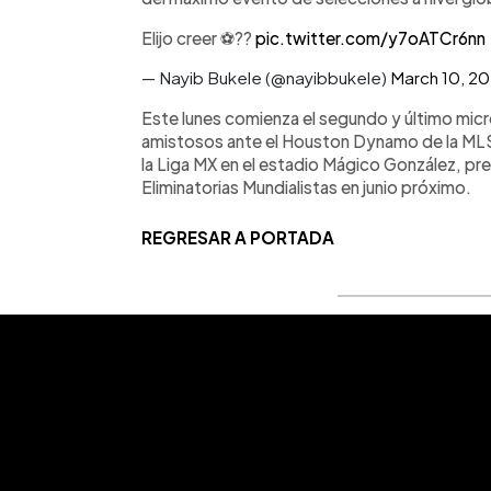
Elijo creer ⚽️??
pic.twitter.com/y7oATCr6nn
— Nayib Bukele (@nayibbukele)
March 10, 2
Este lunes comienza el segundo y último micro
amistosos ante el Houston Dynamo de la MLS
la Liga MX en el estadio Mágico González, pre
Eliminatorias Mundialistas en junio próximo.
REGRESAR A PORTADA