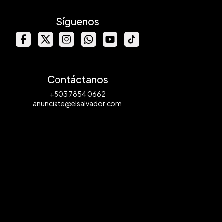
Síguenos
Contáctanos
+503 7854 0662
anunciate@elsalvador.com