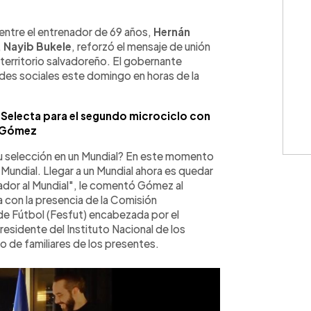
WhatsApp
Copiar link
entre el entrenador de 69 años,
Hernán
,
Nayib Bukele
, reforzó el mensaje de unión
a territorio salvadoreño. El gobernante
redes sociales este domingo en horas de la
a Selecta para el segundo microciclo con
o Gómez
su selección en un Mundial? En este momento
 Mundial. Llegar a un Mundial ahora es quedar
alvador al Mundial", le comentó Gómez al
 con la presencia de la Comisión
de Fútbol (Fesfut) encabezada por el
sidente del Instituto Nacional de los
o de familiares de los presentes.