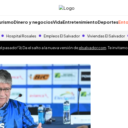
urismo
Dinero y negocios
Vida
Entretenimiento
Deportes
Ento
Hospital Rosales
Empleos El Salvador
Viviendas El Salvador
 pasado! 🚀 Da el salto a la nueva versión de
elsalvador.com
. Te invitam