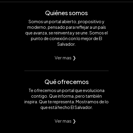
Quiénes somos
Somos un portal abierto, propositivo y
moderno, pensado para reflejar a un país
que avanza, se reinventa y se une. Somos el
punto de conexión con lo mejor de El
Salvador.
Ver mas ❯
Qué ofrecemos
Te ofrecemos un portal que evoluciona
contigo. Que informa, pero también
inspira. Que te representa. Mostramos de lo
que está hecho El Salvador.
Ver mas ❯