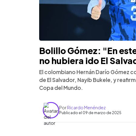
Bolillo Gómez: "En es
no hubiera ido El Salv
El colombiano Hernán Darío Gómez con
de El Salvador, Nayib Bukele, y reafirmó
Copa del Mundo.
Por
Ricardo Menéndez
Publicado el 09 de marzo de 2025