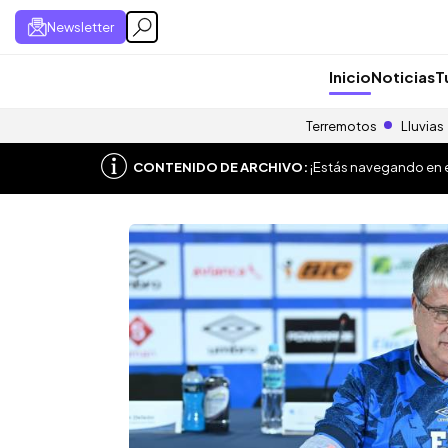
Newsletter
Inicio
Noticias
T
Terremotos
Lluvias
CONTENIDO DE ARCHIVO:
¡Estás navegando en el