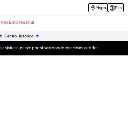
Mapa
Esp
rno Empresarial
Centro Histórico
os a visitar el nuevo portal país donde coincidimos todos.