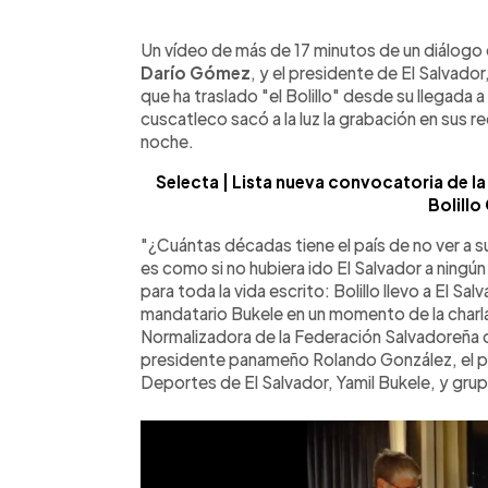
0:00
Facebook
Twitter
►
Escuchar artículo
Un vídeo de más de 17 minutos de un diálogo 
Darío Gómez
, y el presidente de El Salvador
que ha traslado "el Bolillo" desde su llegada 
cuscatleco sacó a la luz la grabación en sus 
noche.
Selecta | Lista nueva convocatoria de l
Bolill
"¿Cuántas décadas tiene el país de no ver a 
es como si no hubiera ido El Salvador a ningún
para toda la vida escrito: Bolillo llevo a El S
mandatario Bukele en un momento de la charla
Normalizadora de la Federación Salvadoreña 
presidente panameño Rolando González, el pre
Deportes de El Salvador, Yamil Bukele, y grup