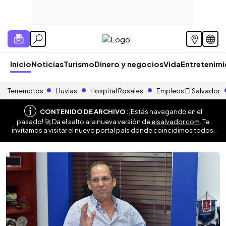
Inicio
Noticias
Turismo
Dinero y negocios
Vida
Entretenim
Terremotos
Lluvias
Hospital Rosales
Empleos El Salvador
CONTENIDO DE ARCHIVO:
¡Estás navegando en el
pasado! 🚀 Da el salto a la nueva versión de
elsalvador.com
. Te
invitamos a visitar el nuevo portal país donde coincidimos todos.