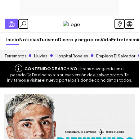
Inicio
Noticias
Turismo
Dinero y negocios
Vida
Entretenim
Terremotos
Lluvias
Hospital Rosales
Empleos El Salvador
CONTENIDO DE ARCHIVO:
¡Estás navegando en el
pasado! 🚀 Da el salto a la nueva versión de
elsalvador.com
. Te
invitamos a visitar el nuevo portal país donde coincidimos todos.