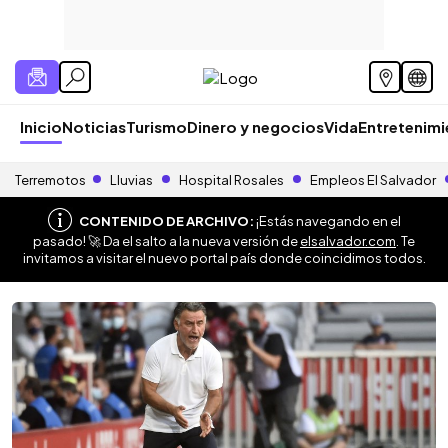
Inicio
Noticias
Turismo
Dinero y negocios
Vida
Entretenim
Terremotos
Lluvias
Hospital Rosales
Empleos El Salvador
CONTENIDO DE ARCHIVO:
¡Estás navegando en el
pasado! 🚀 Da el salto a la nueva versión de
elsalvador.com
. Te
invitamos a visitar el nuevo portal país donde coincidimos todos.