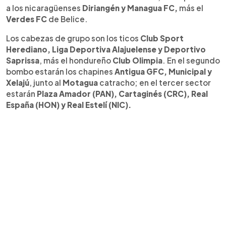
a los nicaragüenses
Diriangén y Managua FC,
más el
Verdes FC
de Belice.
Los cabezas de grupo son los ticos
Club Sport
Herediano, Liga Deportiva Alajuelense y Deportivo
Saprissa
, más el hondureño
Club Olimpia
. En el segundo
bombo estarán los chapines
Antigua GFC, Municipal y
Xelajú
, junto al
Motagua
catracho; en el tercer sector
estarán
Plaza Amador (PAN), Cartaginés (CRC), Real
España (HON) y Real Estelí (NIC).