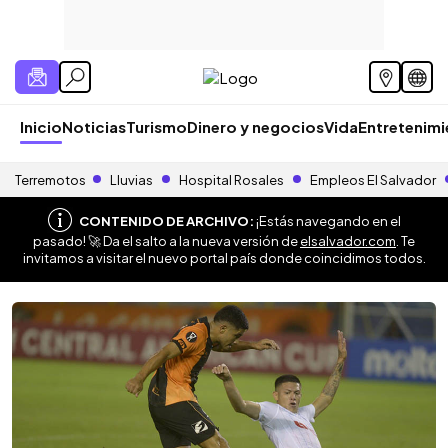
Inicio
Noticias
Turismo
Dinero y negocios
Vida
Entretenim
Terremotos
Lluvias
Hospital Rosales
Empleos El Salvador
CONTENIDO DE ARCHIVO:
¡Estás navegando en el
pasado! 🚀 Da el salto a la nueva versión de
elsalvador.com
. Te
invitamos a visitar el nuevo portal país donde coincidimos todos.