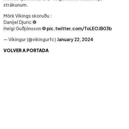
strákunum.
Mörk Víkings skoruðu :
Danijel Djuric ⚽
Helgi Guðjónsson ⚽
pic.twitter.com/ToLEOJB03b
— Víkingur (@vikingurfc)
January 22, 2024
VOLVER A PORTADA