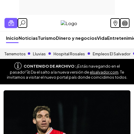
Inicio
Noticias
Turismo
Dinero y negocios
Vida
Entretenim
Terremotos
Lluvias
Hospital Rosales
Empleos El Salvador
CONTENIDO DE ARCHIVO:
¡Estás navegando en el
pasado! 🚀 Da el salto a la nueva versión de
elsalvador.com
. Te
invitamos a visitar el nuevo portal país donde coincidimos todos.