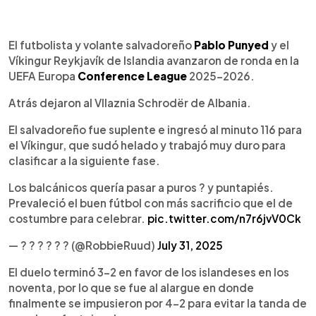
0:00
►
Escuchar artículo
El futbolista y volante salvadoreño
Pablo Punyed
y el
Víkingur Reykjavík de Islandia avanzaron de ronda en la
UEFA Europa
Conference League
2025-2026.
Atrás dejaron al Vllaznia Schrodër de Albania.
El salvadoreño fue suplente e ingresó al minuto 116 para
el Víkingur, que sudó helado y trabajó muy duro para
clasificar a la siguiente fase.
Los balcánicos quería pasar a puros ? y puntapiés.
Prevaleció el buen fútbol con más sacrificio que el de
costumbre para celebrar.
pic.twitter.com/n7r6jvV0Ck
— ? ? ? ? ? ? (@RobbieRuud)
July 31, 2025
El duelo terminó 3-2 en favor de los islandeses en los
noventa, por lo que se fue al alargue en donde
finalmente se impusieron por 4-2 para evitar la tanda de