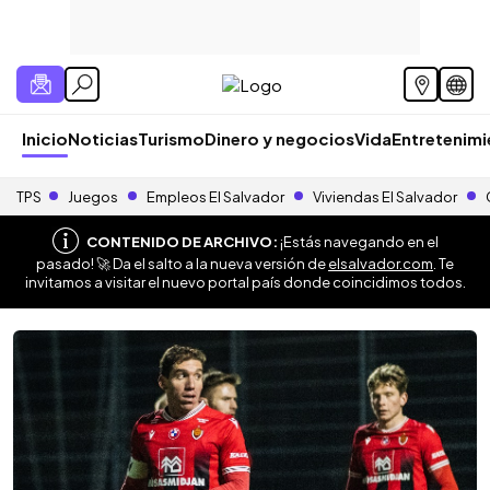
Inicio
Noticias
Turismo
Dinero y negocios
Vida
Entretenim
TPS
Juegos
Empleos El Salvador
Viviendas El Salvador
CONTENIDO DE ARCHIVO:
¡Estás navegando en el
pasado! 🚀 Da el salto a la nueva versión de
elsalvador.com
. Te
invitamos a visitar el nuevo portal país donde coincidimos todos.