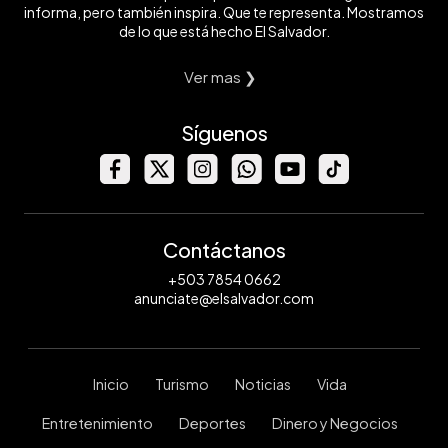
informa, pero también inspira. Que te representa. Mostramos
de lo que está hecho El Salvador.
Ver mas ❯
Síguenos
Contáctanos
+503 7854 0662
anunciate@elsalvador.com
Inicio
Turismo
Noticias
Vida
Entretenimiento
Deportes
Dinero y Negocios