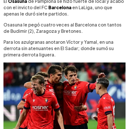
Escuchar artículo
El
Osasuna
de Pamplona se hizo fuerte de local y acabó
con el invicto del FC
Barcelona
en LaLiga, uno que
apenas le duró siete partidos.
Osasuna le pegó cuatro veces al Barcelona con tantos
de Budimir (2), Zaragoza y Bretones.
Para los azulgranas anotaron Víctor y Yamal, en una
derrota sin atenuantes en El Sadar; donde sumó su
primera derrota liguera.