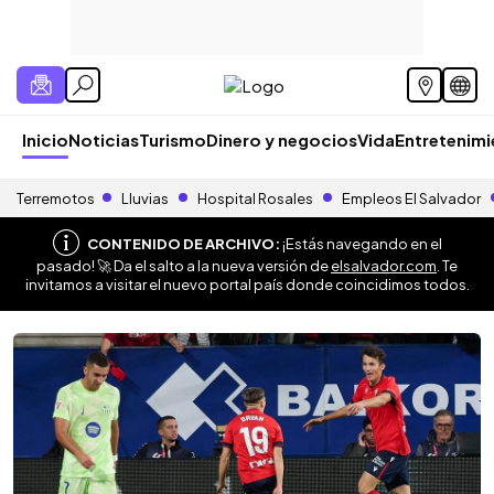
Inicio
Noticias
Turismo
Dinero y negocios
Vida
Entretenim
Terremotos
Lluvias
Hospital Rosales
Empleos El Salvador
CONTENIDO DE ARCHIVO:
¡Estás navegando en el
pasado! 🚀 Da el salto a la nueva versión de
elsalvador.com
. Te
invitamos a visitar el nuevo portal país donde coincidimos todos.