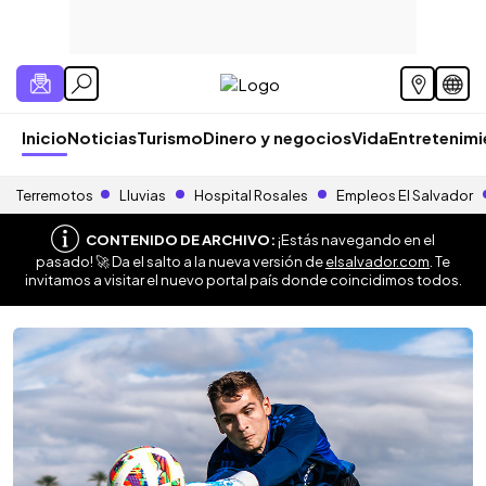
Inicio
Noticias
Turismo
Dinero y negocios
Vida
Entretenim
Terremotos
Lluvias
Hospital Rosales
Empleos El Salvador
CONTENIDO DE ARCHIVO:
¡Estás navegando en el
pasado! 🚀 Da el salto a la nueva versión de
elsalvador.com
. Te
invitamos a visitar el nuevo portal país donde coincidimos todos.