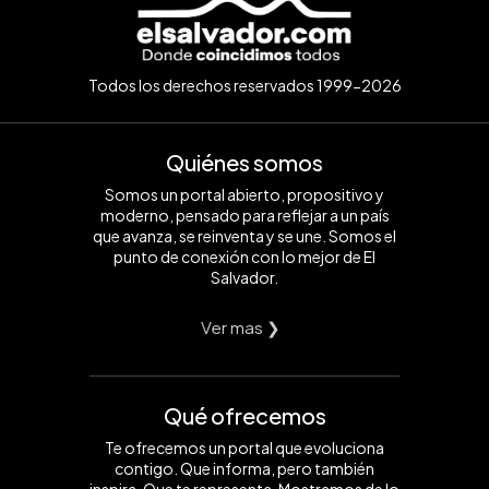
Todos los derechos reservados 1999-2026
Quiénes somos
Somos un portal abierto, propositivo y
moderno, pensado para reflejar a un país
que avanza, se reinventa y se une. Somos el
punto de conexión con lo mejor de El
Salvador.
Ver mas ❯
Qué ofrecemos
Te ofrecemos un portal que evoluciona
contigo. Que informa, pero también
inspira. Que te representa. Mostramos de lo