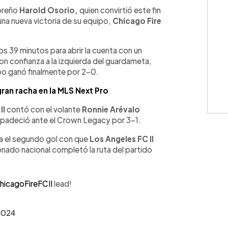
WhatsApp
Copiar link
doreño
Harold Osorio,
quien convirtió este fin
na nueva victoria de su equipo,
Chicago Fire
los 39 minutos para abrir la cuenta con un
on confianza a la izquierda del guardameta,
ipo ganó finalmente por 2-0.
ran racha en la MLS Next Pro
II
contó con el volante
Ronnie Arévalo
e padeció ante el Crown Legacy por 3-1.
ra el segundo gol con que
Los Angeles FC II
ionado nacional completó la ruta del partido
icagoFireFCII
lead!
 2024