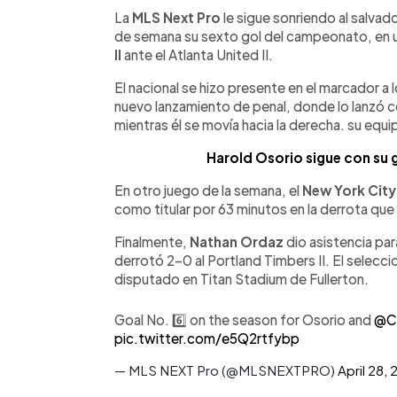
Facebook
Twitter
►
Escuchar artículo
La
MLS Next Pro
le sigue sonriendo al salva
de semana su sexto gol del campeonato, en u
II
ante el Atlanta United II.
El nacional se hizo presente en el marcador a 
nuevo lanzamiento de penal, donde lo lanzó c
mientras él se movía hacia la derecha. su equ
Harold Osorio sigue con su g
En otro juego de la semana, el
New York City 
como titular por 63 minutos en la derrota qu
Finalmente,
Nathan Ordaz
dio asistencia pa
derrotó 2-0 al Portland Timbers II. El selecc
disputado en Titan Stadium de Fullerton.
Goal No. 6️⃣ on the season for Osorio and
@Ch
pic.twitter.com/e5Q2rtfybp
— MLS NEXT Pro (@MLSNEXTPRO)
April 28,