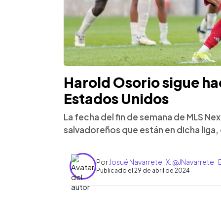
Harold Osorio sigue ha
Estados Unidos
La fecha del fin de semana de MLS Next
salvadoreños que están en dicha liga
Por
Josué Navarrete | X: @JNavarrete
Publicado el 29 de abril de 2024
0:00