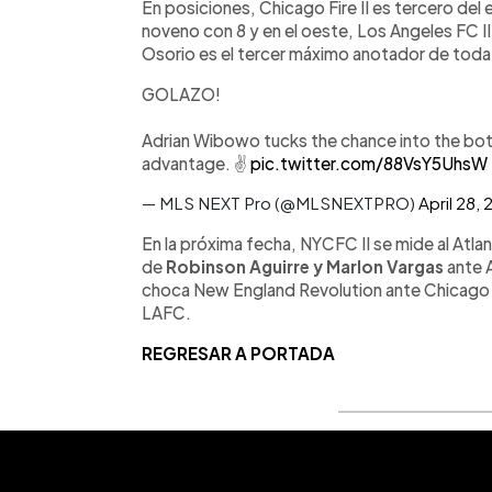
En posiciones, Chicago Fire II es tercero del
noveno con 8 y en el oeste, Los Angeles FC II 
Osorio es el tercer máximo anotador de toda l
GOLAZO!
Adrian Wibowo tucks the chance into the bo
advantage. ✌️
pic.twitter.com/88VsY5UhsW
— MLS NEXT Pro (@MLSNEXTPRO)
April 28,
En la próxima fecha, NYCFC II se mide al Atlant
de
Robinson Aguirre y Marlon Vargas
ante 
choca New England Revolution ante Chicago F
LAFC.
REGRESAR A PORTADA