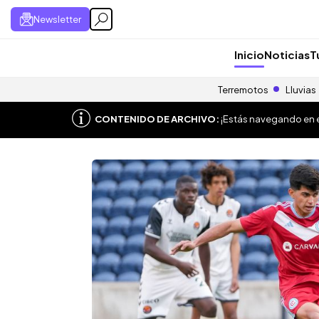
Newsletter
Inicio
Noticias
T
Terremotos
Lluvias
CONTENIDO DE ARCHIVO:
¡Estás navegando en el