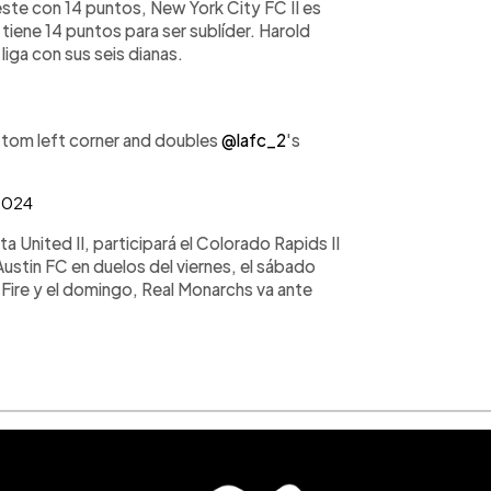
 este con 14 puntos, New York City FC II es
tiene 14 puntos para ser sublíder. Harold
iga con sus seis dianas.
ttom left corner and doubles
@lafc_2
's
 2024
a United II, participará el Colorado Rapids II
Austin FC en duelos del viernes, el sábado
ire y el domingo, Real Monarchs va ante