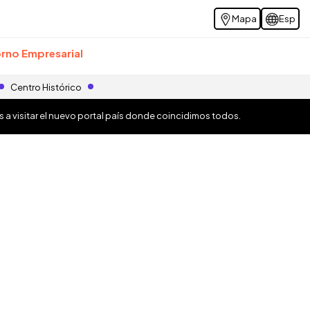
Mapa
Esp
rno Empresarial
Centro Histórico
os a visitar el nuevo portal país donde coincidimos todos.