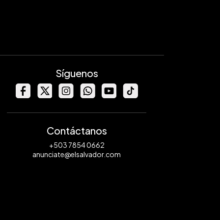
Síguenos
Contáctanos
+503 7854 0662
anunciate@elsalvador.com