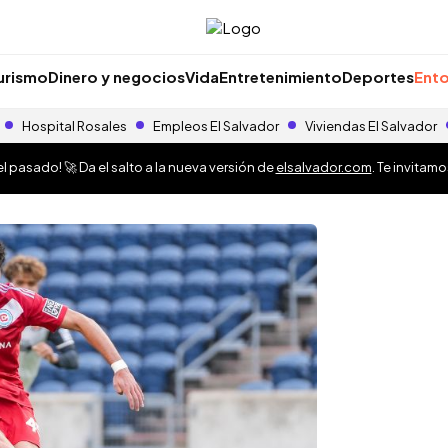
urismo
Dinero y negocios
Vida
Entretenimiento
Deportes
Ento
Hospital Rosales
Empleos El Salvador
Viviendas El Salvador
 pasado! 🚀 Da el salto a la nueva versión de
elsalvador.com
. Te invitam