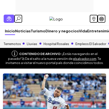
Inicio
Noticias
Turismo
Dinero y negocios
Vida
Entretenim
Terremotos
Lluvias
Hospital Rosales
Empleos El Salvador
CONTENIDO DE ARCHIVO:
¡Estás navegando en el
pasado! 🚀 Da el salto a la nueva versión de
elsalvador.com
. Te
invitamos a visitar el nuevo portal país donde coincidimos todos.