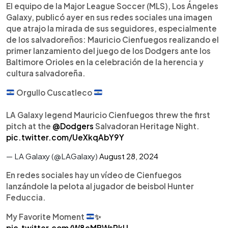
►
Escuchar artículo
El equipo de la Major League Soccer (MLS), Los Ángeles
Galaxy, publicó ayer en sus redes sociales una imagen
que atrajo la mirada de sus seguidores, especialmente
de los salvadoreños: Mauricio Cienfuegos realizando el
primer lanzamiento del juego de los Dodgers ante los
Baltimore Orioles en la celebración de la herencia y
cultura salvadoreña.
Orgullo Cuscatleco
LA Galaxy legend Mauricio Cienfuegos threw the first
pitch at the
@Dodgers
Salvadoran Heritage Night.
pic.twitter.com/UeXkqAbY9Y
— LA Galaxy (@LAGalaxy)
August 28, 2024
En redes sociales hay un vídeo de Cienfuegos
lanzándole la pelota al jugador de beisbol Hunter
Feduccia.
My Favorite Moment
✨
pic.twitter.com/W8cMBWsRkU