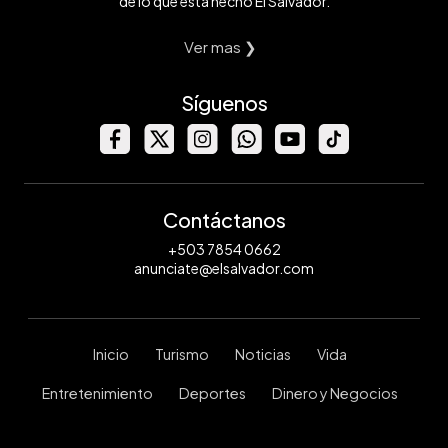
de lo que está hecho El Salvador.
Ver mas ❯
Síguenos
Contáctanos
+503 7854 0662
anunciate@elsalvador.com
Inicio
Turismo
Noticias
Vida
Entretenimiento
Deportes
Dinero y Negocios