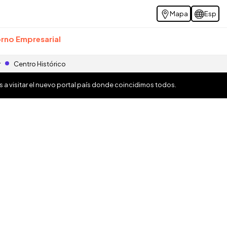
Mapa
Esp
rno Empresarial
r
Centro Histórico
os a visitar el nuevo portal país donde coincidimos todos.