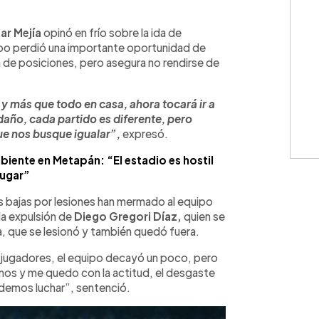
WhatsApp
Copiar link
ar Mejía
opinó en frío sobre la ida de
ipo perdió una importante oportunidad de
la de posiciones, pero asegura no rendirse de
 y más que todo en casa, ahora tocará ir a
 daño, cada partido es diferente, pero
e nos busque igualar”,
expresó.
biente en Metapán: “El estadio es hostil
jugar”
as bajas por lesiones han mermado al equipo
la expulsión de
Diego Gregori Díaz,
quien se
a, que se lesionó y también quedó fuera.
 jugadores, el equipo decayó un poco, pero
imos y me quedo con la actitud, el desgaste
demos luchar”, sentenció.