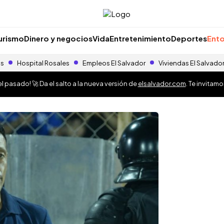
urismo
Dinero y negocios
Vida
Entretenimiento
Deportes
Ento
as
Hospital Rosales
Empleos El Salvador
Viviendas El Salvado
 pasado! 🚀 Da el salto a la nueva versión de
elsalvador.com
. Te invitam