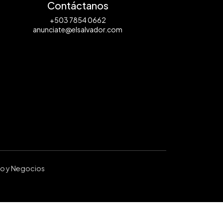
Contáctanos
+503 7854 0662
anunciate@elsalvador.com
ro y Negocios