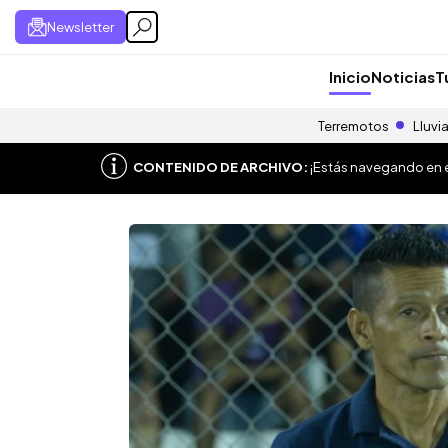
Newsletter
Inicio
Noticias
T
Terremotos
Lluvi
CONTENIDO DE ARCHIVO:
¡Estás navegando en el