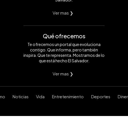
Ver mas ❯
Qué ofrecemos
Te ofrecemos un portal que evoluciona
contigo. Que informa, pero también
inspira. Que te representa. Mostramos de lo
que está hecho El Salvador.
Ver mas ❯
smo
Noticias
Vida
Entretenimiento
Deportes
Dine