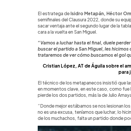
0:00
Facebook
Twitter
►
Escuchar artículo
El estratega de
Isidro Metapán, Héctor Om
semifinales del Clausura 2022, donde su equ
sacar ventaja ante el segundo lugar de la tab
cara a la vuelta en San Miguel.
“Vamos a luchar hasta el final, duele perder
buscar el partido a San Miguel, les hicimos
trataremos de ver cómo buscamos el gol qu
Cristian López, AT de Águila sobre el am
para 
El técnico de los metapanecos insistió que l
en momentos clave, en este caso, como fue 
pierde los dos partidos, más la de Julio Amay
“Donde mejor estábamos se nos lesionan los
no es una excusa, teníamos que luchar, lo hic
de los muchachos, falta un partido donde po