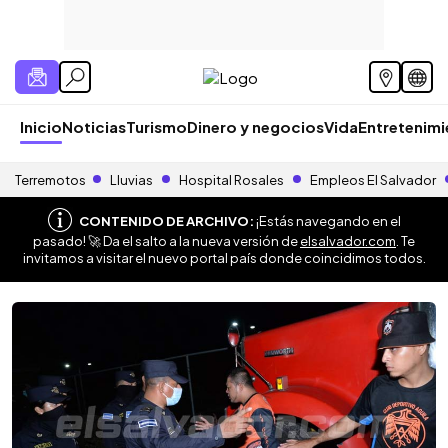
Inicio
Noticias
Turismo
Dinero y negocios
Vida
Entretenim
Terremotos
Lluvias
Hospital Rosales
Empleos El Salvador
CONTENIDO DE ARCHIVO:
¡Estás navegando en el
pasado! 🚀 Da el salto a la nueva versión de
elsalvador.com
. Te
invitamos a visitar el nuevo portal país donde coincidimos todos.