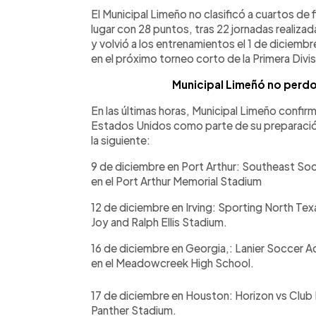
Facebook
Twitter
►
Escuchar artículo
El Municipal Limeño no clasificó a cuartos de f
lugar con 28 puntos, tras 22 jornadas realizad
y volvió a los entrenamientos el 1 de dicie
en el próximo torneo corto de la Primera Divis
Municipal Limeñó no perdo
En las últimas horas, Municipal Limeño confi
Estados Unidos como parte de su preparación
la siguiente:
9 de diciembre en Port Arthur: Southeast So
en el Port Arthur Memorial Stadium
12 de diciembre en Irving: Sporting North Tex
Joy and Ralph Ellis Stadium.
16 de diciembre en Georgia,: Lanier Soccer 
en el Meadowcreek High School.
17 de diciembre en Houston: Horizon vs Club
Panther Stadium.