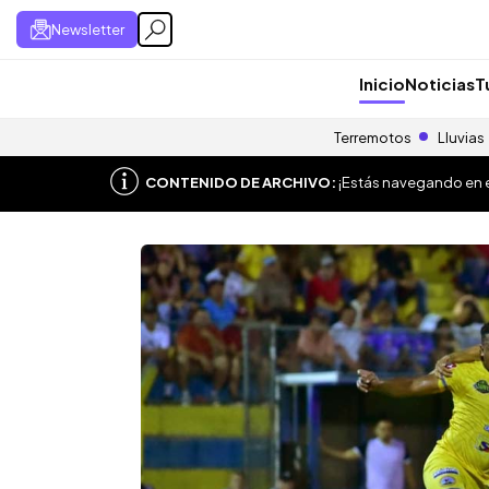
Newsletter
Inicio
Noticias
T
Terremotos
Lluvias
CONTENIDO DE ARCHIVO:
¡Estás navegando en el