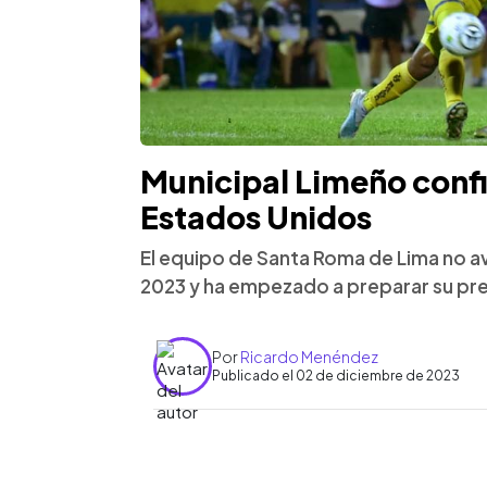
Municipal Limeño conf
Estados Unidos
El equipo de Santa Roma de Lima no av
2023 y ha empezado a preparar su p
Por
Ricardo Menéndez
Publicado el 02 de diciembre de 2023
0:00