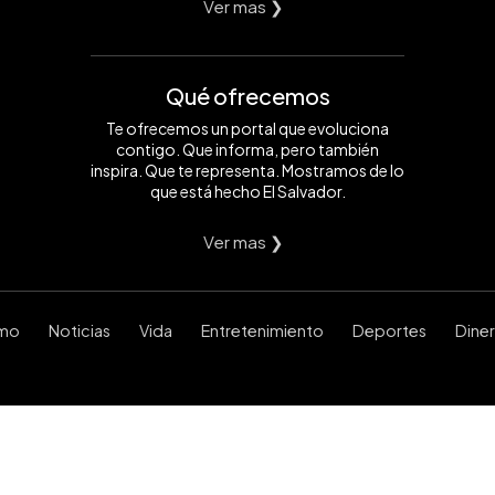
Ver mas ❯
Qué ofrecemos
Te ofrecemos un portal que evoluciona
contigo. Que informa, pero también
inspira. Que te representa. Mostramos de lo
que está hecho El Salvador.
Ver mas ❯
smo
Noticias
Vida
Entretenimiento
Deportes
Dine