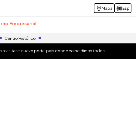
Mapa
Esp
rno Empresarial
Centro Histórico
os a visitar el nuevo portal país donde coincidimos todos.