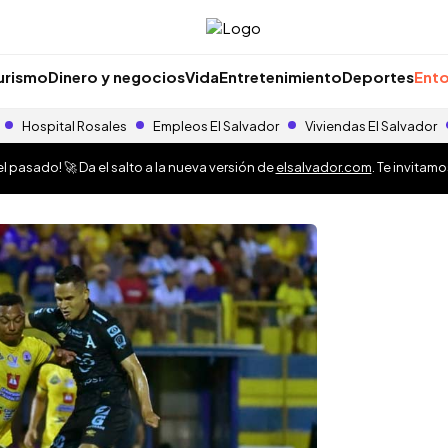
urismo
Dinero y negocios
Vida
Entretenimiento
Deportes
Ento
Hospital Rosales
Empleos El Salvador
Viviendas El Salvador
 pasado! 🚀 Da el salto a la nueva versión de
elsalvador.com
. Te invitam