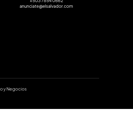
+503 7854 0662
anunciate@elsalvador.com
ro y Negocios