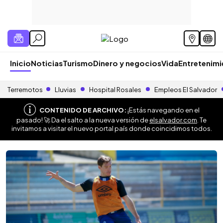
Inicio
Noticias
Turismo
Dinero y negocios
Vida
Entretenim
Terremotos
Lluvias
Hospital Rosales
Empleos El Salvador
CONTENIDO DE ARCHIVO:
¡Estás navegando en el
pasado! 🚀 Da el salto a la nueva versión de
elsalvador.com
. Te
invitamos a visitar el nuevo portal país donde coincidimos todos.