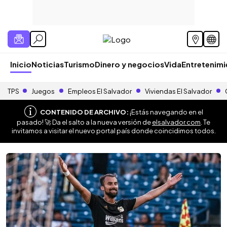
Inicio
Noticias
Turismo
Dinero y negocios
Vida
Entretenim
TPS
Juegos
Empleos El Salvador
Viviendas El Salvador
CONTENIDO DE ARCHIVO:
¡Estás navegando en el
pasado! 🚀 Da el salto a la nueva versión de
elsalvador.com
. Te
invitamos a visitar el nuevo portal país donde coincidimos todos.