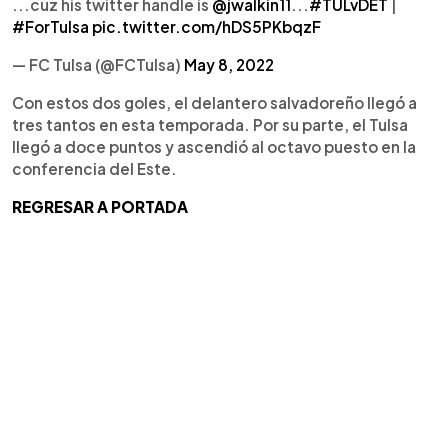
...cuz his twitter handle is
@jwalkin11
...
#TULvDET
|
#ForTulsa
pic.twitter.com/hDS5PKbqzF
— FC Tulsa (@FCTulsa)
May 8, 2022
Con estos dos goles, el delantero salvadoreño llegó a
tres tantos en esta temporada. Por su parte, el Tulsa
llegó a doce puntos y ascendió al octavo puesto en la
conferencia del Este.
REGRESAR A PORTADA