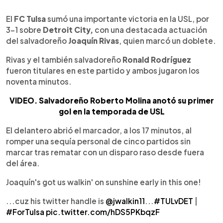
0:00
►
Escuchar artículo
El
FC Tulsa
sumó una importante victoria en la USL, por
3-1 sobre
Detroit City,
con una destacada actuación
del salvadoreño
Joaquín Rivas
, quien marcó un doblete.
Rivas y el también salvadoreño
Ronald Rodríguez
fueron titulares en este partido y ambos jugaron los
noventa minutos.
VIDEO. Salvadoreño Roberto Molina anotó su primer
gol en la temporada de USL
El delantero abrió el marcador, a los 17 minutos, al
romper una sequía personal de cinco partidos sin
marcar tras rematar con un disparo raso desde fuera
del área.
Joaquín's got us walkin' on sunshine early in this one!
...cuz his twitter handle is
@jwalkin11
...
#TULvDET
|
#ForTulsa
pic.twitter.com/hDS5PKbqzF