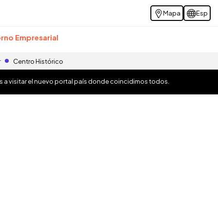
Mapa
Esp
rno Empresarial
r
Centro Histórico
os a visitar el nuevo portal país donde coincidimos todos.