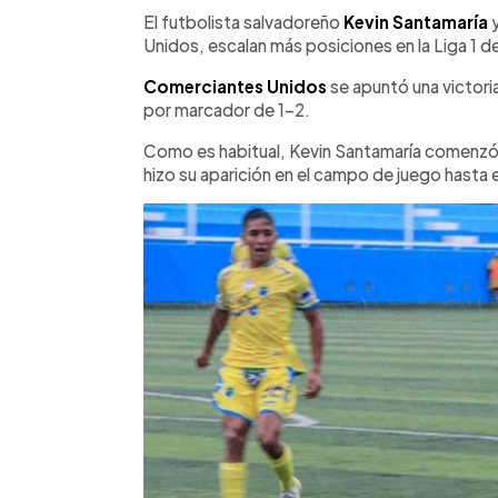
Facebook
Twitter
►
Escuchar artículo
El futbolista salvadoreño
Kevin Santamaría
y
Unidos, escalan más posiciones en la Liga 1 d
Comerciantes Unidos
se apuntó una victori
por marcador de 1-2.
Como es habitual, Kevin Santamaría comenzó
hizo su aparición en el campo de juego hasta 