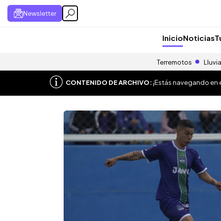
Newsletter
Inicio
Noticias
T
Terremotos
Lluvi
CONTENIDO DE ARCHIVO:
¡Estás navegando en el