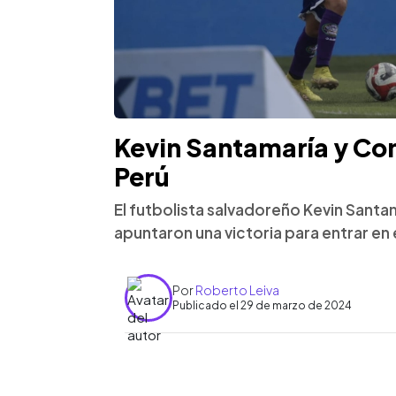
Kevin Santamaría y Co
Perú
El futbolista salvadoreño Kevin Sant
apuntaron una victoria para entrar en e
Por
Roberto Leiva
Publicado el 29 de marzo de 2024
0:00