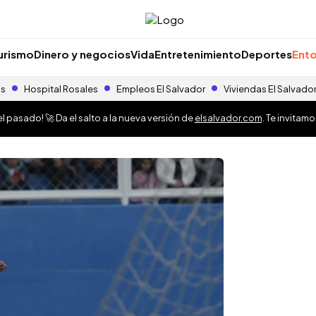
urismo
Dinero y negocios
Vida
Entretenimiento
Deportes
Ento
as
Hospital Rosales
Empleos El Salvador
Viviendas El Salvado
 pasado! 🚀 Da el salto a la nueva versión de
elsalvador.com
. Te invitam