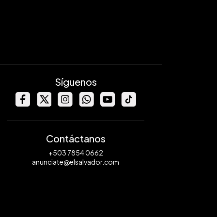
Síguenos
Contáctanos
+503 7854 0662
anunciate@elsalvador.com