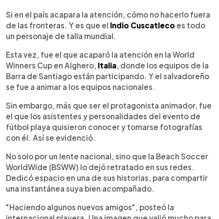
0:00
►
Escuchar artículo
Si en el país acapara la atención, cómo no hacerlo fuera
de las fronteras. Y es que el
Indio Cuscatleco
es todo
un personaje de talla mundial.
Esta vez, fue el que acaparó la atención en la World
Winners Cup en Alghero,
Italia
, donde los equipos de la
Barra de Santiago están participando. Y el salvadoreño
se fue a animar a los equipos nacionales.
Sin embargo, más que ser el protagonista animador, fue
el que los asistentes y personalidades del evento de
fútbol playa quisieron conocer y tomarse fotografías
con él. Así se evidenció.
No solo por un lente nacional, sino que la Beach Soccer
WorldWide (BSWW) lo dejó retratado en sus redes.
Dedicó espacio en una de sus historias, para compartir
una instantánea suya bien acompañado.
"Haciendo algunos nuevos amigos", posteó la
internacional playera. Una imagen que valió mucho para