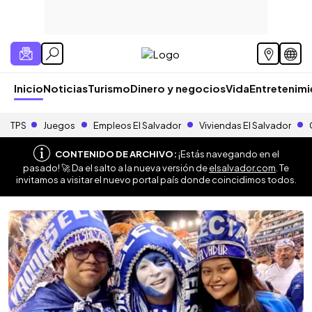
Inicio
Noticias
Turismo
Dinero y negocios
Vida
Entretenim
TPS
Juegos
Empleos El Salvador
Viviendas El Salvador
CONTENIDO DE ARCHIVO:
¡Estás navegando en el
pasado! 🚀 Da el salto a la nueva versión de
elsalvador.com
. Te
invitamos a visitar el nuevo portal país donde coincidimos todos.