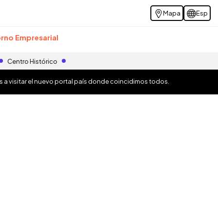
Mapa
Esp
rno Empresarial
Centro Histórico
os a visitar el nuevo portal país donde coincidimos todos.