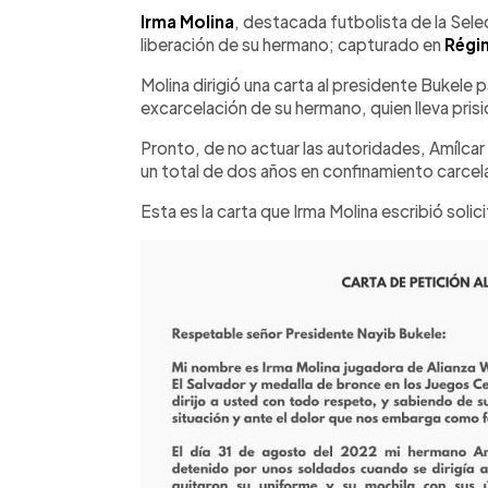
Facebook
Twitter
►
Escuchar artículo
Irma Molina
, destacada futbolista de la Sele
liberación de su hermano; capturado en
Régi
Molina dirigió una carta al presidente Bukele p
excarcelación de su hermano, quien lleva pri
Pronto, de no actuar las autoridades, Amílca
un total de dos años en confinamiento carcela
Esta es la carta que Irma Molina escribió solic