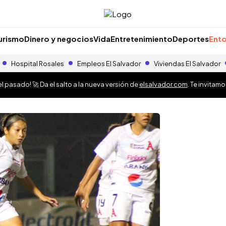
urismo
Dinero y negocios
Vida
Entretenimiento
Deportes
Ento
Hospital Rosales
Empleos El Salvador
Viviendas El Salvador
 pasado! 🚀 Da el salto a la nueva versión de
elsalvador.com
. Te invitam