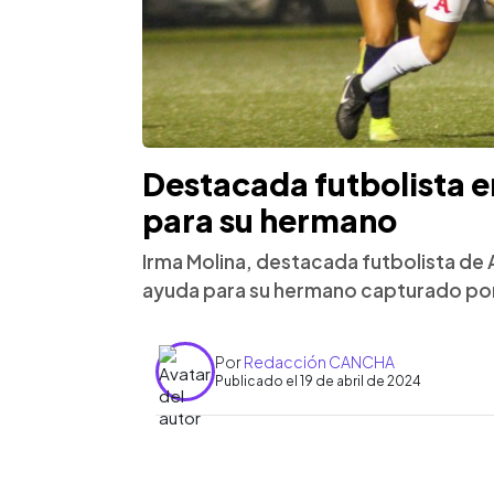
Destacada futbolista e
para su hermano
Irma Molina, destacada futbolista de 
ayuda para su hermano capturado por
Por
Redacción CANCHA
Publicado el 19 de abril de 2024
0:00