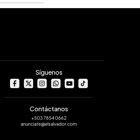
Síguenos
Contáctanos
+503 7854 0662
anunciate@elsalvador.com