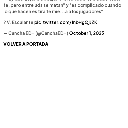
fe, pero entre uds se matan" y "es complicado cuando
lo que hacen es tirarle mie...a a los jugadores".
? V. Escalante
pic.twitter.com/1nbHgQjJZK
— Cancha EDH (@CanchaEDH)
October 1, 2023
VOLVER A PORTADA