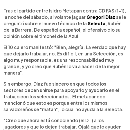
0:00
►
Escuchar artículo
Tras el partido entre Isidro Metapán contra CD FAS (1-1),
la noche del sábado, al volante jaguar
Gregori Díaz
se le
preguntó sobre el nuevo técnico de la
Selecta
, Rubén
de la Barrera. De español a español, el ofensivo dio su
opinión sobre el timonel de la Azul.
El 10 calero manifestó: "Bien, alegría. La verdad que hay
que dejarlo trabajar, no. Es difícil, en una Selección, es
algo muy responsable, es una responsabilidad muy
grande, y yo creo que Rubén lo va a hacer de la mejor
manera".
Sin embargo, Díaz fue sincero en que todos los
sectores deben unirse para apoyarlo y ayudarlo en el
trabajo con los seleccionados. El metapaneco
mencionó que esto es porque entre los mismos
salvadoreños se "matan", lo cual no ayuda a la Selecta.
"Creo que ahora está conociendo (el DT) a los
jugadores y que lo dejen trabajar. Ojalá que lo ayuden