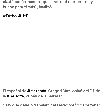
clasificación mundial, que la verdad que sería muy
bueno para el país", finalizó.
#Fútbol
#LMF
El español de
#Metapán
, Gregori Díaz, opinó del DT de
la
#Selecta
, Rubén de la Barrera:
"Hay que dejarlo trabajar", "el salvadoreño debe tener