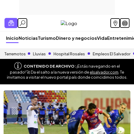
Inicio
Noticias
Turismo
Dinero y negocios
Vida
Entretenim
Terremotos
Lluvias
Hospital Rosales
Empleos El Salvador
CONTENIDO DE ARCHIVO:
¡Estás navegando en el
pasado! 🚀 Da el salto a la nueva versión de
elsalvador.com
. Te
invitamos a visitar el nuevo portal país donde coincidimos todos.