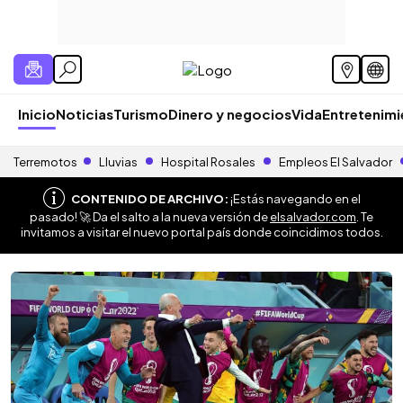
Inicio
Noticias
Turismo
Dinero y negocios
Vida
Entretenim
Terremotos
Lluvias
Hospital Rosales
Empleos El Salvador
CONTENIDO DE ARCHIVO:
¡Estás navegando en el
pasado! 🚀 Da el salto a la nueva versión de
elsalvador.com
. Te
invitamos a visitar el nuevo portal país donde coincidimos todos.