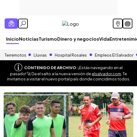
Inicio
Noticias
Turismo
Dinero y negocios
Vida
Entretenim
Terremotos
Lluvias
Hospital Rosales
Empleos El Salvador
CONTENIDO DE ARCHIVO:
¡Estás navegando en el
pasado! 🚀 Da el salto a la nueva versión de
elsalvador.com
. Te
invitamos a visitar el nuevo portal país donde coincidimos todos.