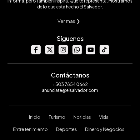
informa, pero también inspira. Que te representa. Mostramos
de lo que está hecho El Salvador.
Ver mas ❯
Síguenos
Contáctanos
+503 7854 0662
anunciate@elsalvador.com
Inicio
Turismo
Noticias
Vida
Entretenimiento
Deportes
Dinero y Negocios