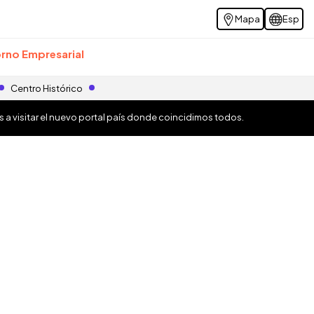
Mapa
Esp
rno Empresarial
Centro Histórico
os a visitar el nuevo portal país donde coincidimos todos.