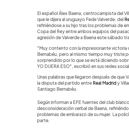
0:00
Facebook
Twitter
►
Escuchar artículo
El español Álex Baena, centrocampista del Vil
que le dijera al uruguayo Fede Valverde, del
Re
refiriéndose a su hijo tras los problemas de e
Copa del Rey entre ambos equipos del pasa
agresión de Valverde a Baena este sábado tr
"Muy contento con la impresionante victoria 
Bernabéu, pero al mismo tiempo muy triste por
sorprendido por lo que se está diciendo 
YO DIJERA ESO", escribió en sus redes socia
Unas palabras que llegaron después de que V
la disputa del partido entre
Real Madrid
y Vill
Santiago Bernabéu.
Según informan a EFE fuentes del club blanco,
desconsideración verbal de Baena, refiriéndo
problemas de embarazo de su mujer. La policía
parte.