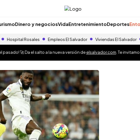
urismo
Dinero y negocios
Vida
Entretenimiento
Deportes
Ento
Hospital Rosales
Empleos El Salvador
Viviendas El Salvador
 pasado! 🚀 Da el salto a la nueva versión de
elsalvador.com
. Te invitam