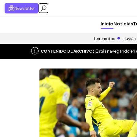
Newsletter
Inicio
Noticias
T
Terremotos
Lluvias
CONTENIDO DE ARCHIVO:
¡Estás navegando en el