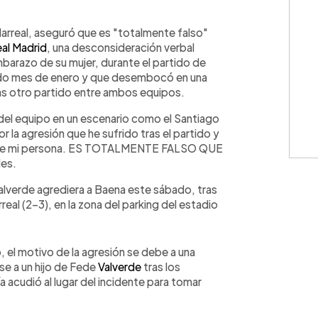
WhatsApp
Copiar link
larreal, aseguró que es "totalmente falso"
al Madrid
, una desconsideración verbal
mbarazo de su mujer, durante el partido de
do mes de enero y que desembocó en una
as otro partido entre ambos equipos.
del equipo en un escenario como el Santiago
 la agresión que he sufrido tras el partido y
sobre mi persona. ES TOTALMENTE FALSO QUE
les.
alverde agrediera a Baena este sábado, tras
arreal (2-3), en la zona del parking del estadio
 el motivo de la agresión se debe a una
se a un hijo de Fede
Valverde
tras los
 acudió al lugar del incidente para tomar