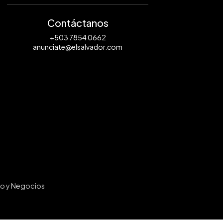
Contáctanos
+503 7854 0662
anunciate@elsalvador.com
ro y Negocios