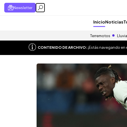
Newsletter
Inicio
Noticias
T
Terremotos
Lluvi
CONTENIDO DE ARCHIVO:
¡Estás navegando en el