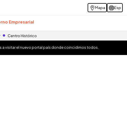
Mapa
Esp
rno Empresarial
r
Centro Histórico
os a visitar el nuevo portal país donde coincidimos todos.