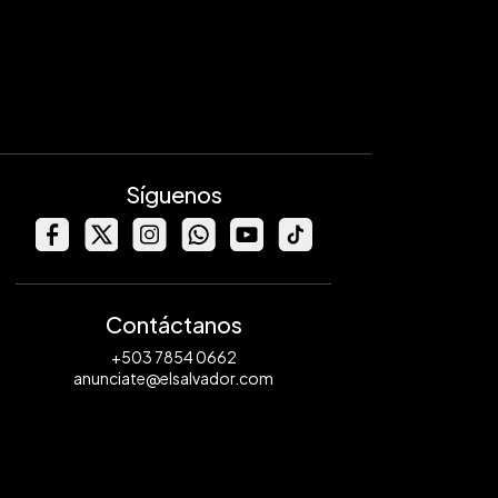
Síguenos
Contáctanos
+503 7854 0662
anunciate@elsalvador.com