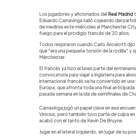
0:00
Facebook
Twitter
►
Escuchar artículo
Los jugadores y aficionados del
Real Madrid
t
Eduardo Camavinga salió cojeando del partido
de medirse este miércoles al Manchester Cit
fuego para el prodigio francés de 20 años.
Todos respiraron cuando Carlo Ancelotti dijo 
que "era una pequeña torsión de la rodilla" y
Mánchester.
El francés ya hizo el lunes parte del entrenam
convocatoria para viajar a Inglaterra para ali
internacional francés se ha convertido en una
Europa, que afronta toda una final anticipada 
pasada semana en la ida de semifinales de C
Camavinga jugó un papel clave en ese encuentr
Vinicius, pero también tuvo parte de culpa en 
acabó con el tanto de Kevin De Bruyne.
Jugar en el lateral izquierdo, en lugar de su po