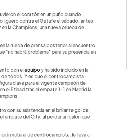
WhatsApp
Copiar link
uvieron el corazón en un puño cuando
 liguero contra el Getafe el sábado, antes
y en la Champions, una nueva prueba de
en la rueda de prensa posterior al encuentro
 que "no habrá problema" para su presencia en
iento con el
equipo
y ha sido incluido en la
vio de todos. Y es que el centrocampista
 figura clave para el vigente campeón de
en el Etihad tras el empate 1-1 en Madrid la
hampions.
o con su asistencia en el brillante gol de
el empate del City, al perder un balón que
sición natural de centrocampista, le lleva a