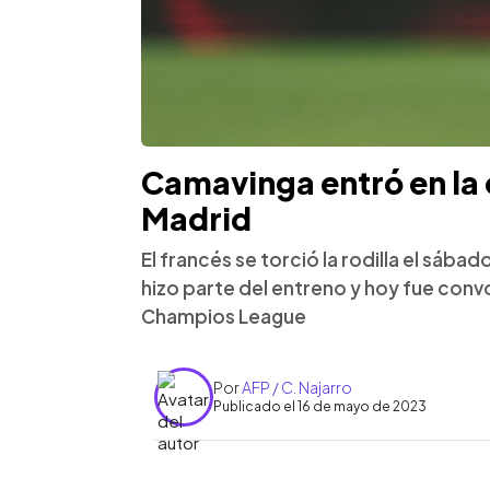
Camavinga entró en la 
Madrid
El francés se torció la rodilla el sába
hizo parte del entreno y hoy fue conv
Champios League
Por
AFP / C. Najarro
Publicado el 16 de mayo de 2023