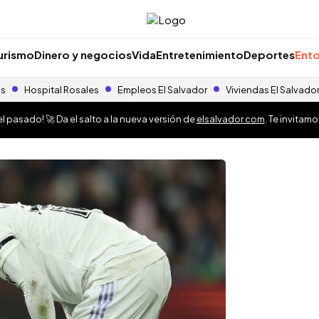
urismo
Dinero y negocios
Vida
Entretenimiento
Deportes
Ento
as
Hospital Rosales
Empleos El Salvador
Viviendas El Salvado
 pasado! 🚀 Da el salto a la nueva versión de
elsalvador.com
. Te invitam