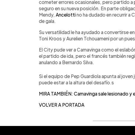
cometer errores ocasionales, pero partido 
seguro en su nueva posición. En parte obligad
Mendy,
Ancelotti
no ha dudado en recurrir a C
de gala.
Su versatilidad le ha ayudado a convertirse en 
Toni Kroos y Aurelien Tchouameni por un puest
El City pude ver a Camavinga como el eslabón
el partido de ida, pero el francés también r
anulando a Bernardo Silva.
Si el equipo de Pep Guardiola apunta al jov
puede estar a la altura del desafío.s
MIRA TAMBIÉN: Camavinga sale lesionado y en
VOLVER A PORTADA