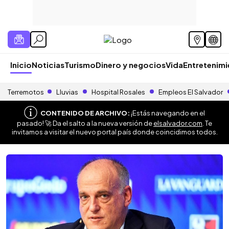
Inicio
Noticias
Turismo
Dinero y negocios
Vida
Entretenim
Terremotos
Lluvias
Hospital Rosales
Empleos El Salvador
CONTENIDO DE ARCHIVO:
¡Estás navegando en el
pasado! 🚀 Da el salto a la nueva versión de
elsalvador.com
. Te
invitamos a visitar el nuevo portal país donde coincidimos todos.