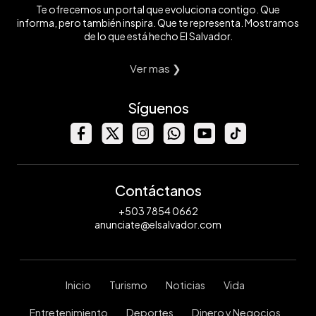
Te ofrecemos un portal que evoluciona contigo. Que
informa, pero también inspira. Que te representa. Mostramos
de lo que está hecho El Salvador.
Ver mas ❯
Síguenos
Contáctanos
+503 7854 0662
anunciate@elsalvador.com
Inicio
Turismo
Noticias
Vida
Entretenimiento
Deportes
Dinero y Negocios