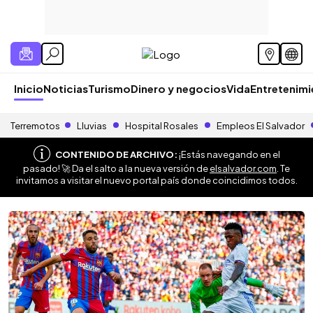
Inicio
Noticias
Turismo
Dinero y negocios
Vida
Entretenim
Terremotos
Lluvias
Hospital Rosales
Empleos El Salvador
CONTENIDO DE ARCHIVO:
¡Estás navegando en el
pasado! 🚀 Da el salto a la nueva versión de
elsalvador.com
. Te
invitamos a visitar el nuevo portal país donde coincidimos todos.