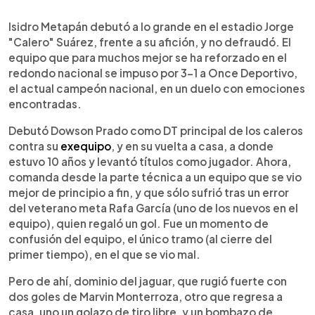
0:00
►
Escuchar artículo
Isidro Metapán debutó a lo grande en el estadio Jorge
"Calero" Suárez, frente a su afición, y no defraudó. El
equipo que para muchos mejor se ha reforzado en el
redondo nacional se impuso por 3-1 a Once Deportivo,
el actual campeón nacional, en un duelo con emociones
encontradas.
Debutó Dowson Prado como DT principal de los caleros
contra su
exequipo
, y en su vuelta a casa, a donde
estuvo 10 años y levantó títulos como jugador. Ahora,
comanda desde la parte técnica a un equipo que se vio
mejor de principio a fin, y que sólo sufrió tras un error
del veterano meta Rafa García (uno de los nuevos en el
equipo), quien regaló un gol. Fue un momento de
confusión del equipo, el único tramo (al cierre del
primer tiempo), en el que se vio mal.
Pero de ahí, dominio del jaguar, que rugió fuerte con
dos goles de Marvin Monterroza, otro que regresa a
casa, uno un golazo de tiro libre, y un bombazo de