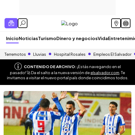
Inicio
Noticias
Turismo
Dinero y negocios
Vida
Entretenim
Terremotos
Lluvias
Hospital Rosales
Empleos El Salvador
CONTENIDO DE ARCHIVO:
¡Estás navegando en el
pasado! 🚀 Da el salto a la nueva versión de
elsalvador.com
. Te
invitamos a visitar el nuevo portal país donde coincidimos todos.