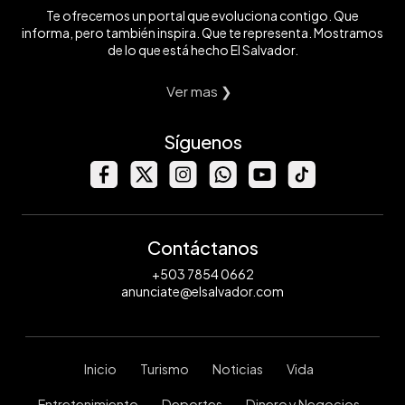
Te ofrecemos un portal que evoluciona contigo. Que
informa, pero también inspira. Que te representa. Mostramos
de lo que está hecho El Salvador.
Ver mas ❯
Síguenos
Contáctanos
+503 7854 0662
anunciate@elsalvador.com
Inicio
Turismo
Noticias
Vida
Entretenimiento
Deportes
Dinero y Negocios