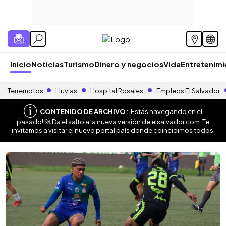
Inicio
Noticias
Turismo
Dinero y negocios
Vida
Entretenim
Terremotos
Lluvias
Hospital Rosales
Empleos El Salvador
CONTENIDO DE ARCHIVO:
¡Estás navegando en el
pasado! 🚀 Da el salto a la nueva versión de
elsalvador.com
. Te
invitamos a visitar el nuevo portal país donde coincidimos todos.