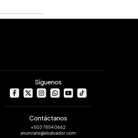
Síguenos
Contáctanos
+503 7854 0662
anunciate@elsalvador.com