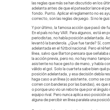
las reglas que más se han discutido en los últ
adelanta antes de que el pateador lance el pena
fondo. Punto. Aplicar el reglamento no es ayud
correcto, son las reglas de juego. Si no le gu
Y por último, la famosa acción que pasó de fuer
En el país no hay VAR. Para algunos, está en p
periodistas, no había posición adelantada. A
levantó la banderola. ¿Que fue tarde? Sí, com
adelantada en el fútbol nacional. Pero el réfe
línea, salvo que Barton pensara que señalaba
la acción previa, pero no, no hay mano tampo
asistente no hace gesto de mano, y habla con 
válido el gol. Solo la cuarteta sabe bien qué p
posición adelantada, y esa decisión debía res
haga caso a un línea (o asistente, como se c
corren con banderas por las bandas), es que se
o porque uno vio un rebote que por el ángulo 
equipo rival. Pero nunca aplica eso posición 
alguna de percibir en línea paralela una posici