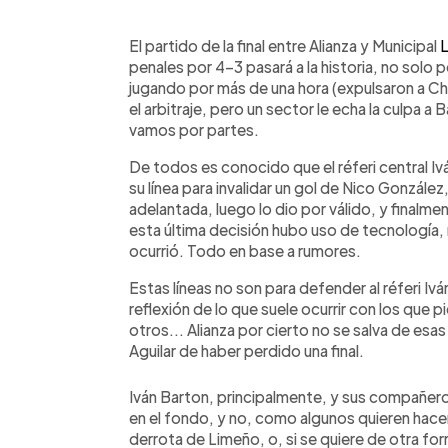
0:00
Facebook
Twitter
►
Escuchar artículo
El partido de la final entre Alianza y Municipal
penales por 4-3 pasará a la historia, no solo
jugando por más de una hora (expulsaron a Chic
el arbitraje, pero un sector le echa la culpa a 
vamos por partes.
De todos es conocido que el réferi central Iv
su línea para invalidar un gol de Nico Gonzál
adelantada, luego lo dio por válido, y finalmen
esta última decisión hubo uso de tecnología
ocurrió. Todo en base a rumores.
Estas líneas no son para defender al réferi Iván
reflexión de lo que suele ocurrir con los que pi
otros... Alianza por cierto no se salva de esas
Aguilar de haber perdido una final.
Iván Barton, principalmente, y sus compañero
en el fondo, y no, como algunos quieren hacer 
derrota de Limeño, o, si se quiere de otra for