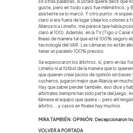
En otras palabras, si usted quiere decir que
guste, pero en todo caso fue milimétrico, y Ba
asistente se lo marcó. Y otro punto: ni siqui
claro si era fuera de lugar (deje los colores a 
Alianza ni a Limeño, me parece que había pos
claro al 100). Además, en la TV (Tigo o Canal 4
líneas de manera tal que esté 100% seguro algu
tecnología del VAR. Las cámaras no están ali
tener un paralelo 100% preciso.
Se equivocaron los árbitros, sí, pero en las fo
Limeño ni al fútbol de la manera que lo quiere
que quieren crear juicios de opinión sin base
cucheros, jugaron mejor que Alianza en muchos
Hay que saber perder también, eso dice y hab
arbitrales siempre han sido parte del juego, i
llámese el equipo que quiera -, pero ahí ningú
árbitro... y casos en finales hay muchos.
MIRA TAMBIÉN: OPINIÓN: Decepcionaron Iván
VOLVER A PORTADA