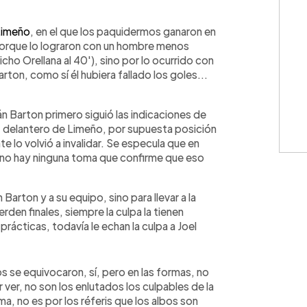
WhatsApp
Copiar link
Limeño
, en el que los paquidermos ganaron en
 porque lo lograron con un hombre menos
ho Orellana al 40'), sino por lo ocurrido con
Barton, como sí él hubiera fallado los goles...
án Barton primero siguió las indicaciones de
ez, delantero de Limeño, por supuesta posición
te lo volvió a invalidar. Se especula que en
, no hay ninguna toma que confirme que eso
 Barton y a su equipo, sino para llevar a la
erden finales, siempre la culpa la tienen
 prácticas, todavía le echan la culpa a Joel
s se equivocaron, sí, pero en las formas, no
ver, no son los enlutados los culpables de la
ma, no es por los réferis que los albos son