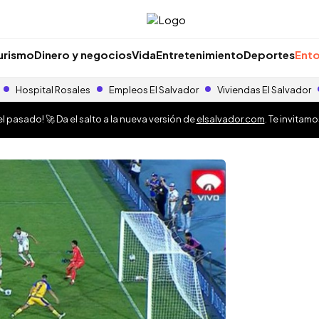
urismo
Dinero y negocios
Vida
Entretenimiento
Deportes
Ento
Hospital Rosales
Empleos El Salvador
Viviendas El Salvador
 pasado! 🚀 Da el salto a la nueva versión de
elsalvador.com
. Te invitam