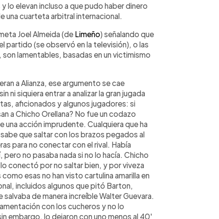
 lo elevan incluso a que pudo haber dinero
 una cuarteta arbitral internacional.
meta Joel Almeida (de
Limeño
) señalando que
partido (se observó en la televisión), o las
 son lamentables, basadas en un victimismo
ieran a Alianza, ese argumento se cae
ni siquiera entrar a analizar la gran jugada
tas, aficionados y algunos jugadores: si
lsan a Chicho Orellana? No fue un codazo
fue una acción imprudente. Cualquiera que ha
 sabe que saltar con los brazos pegados al
as para no conectar con el rival. Había
, pero no pasaba nada si no lo hacía. Chicho
, lo conectó por no saltar bien, y por viveza
como esas no han visto cartulina amarilla en
nal, incluidos algunos que pitó Barton,
e salvaba de manera increíble Walter Guevara.
lamentación con los cucheros y no lo
sin embargo, lo dejaron con uno menos al 40'