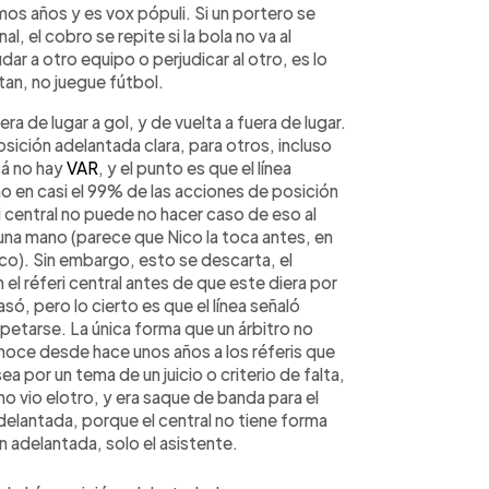
imos años y es vox pópuli. Si un portero se
l, el cobro se repite si la bola no va al
ar a otro equipo o perjudicar al otro, es lo
stan, no juegue fútbol.
a de lugar a gol, y de vuelta a fuera de lugar.
osición adelantada clara, para otros, incluso
cá no hay
VAR
, y el punto es que el línea
o en casi el 99% de las acciones de posición
ri central no puede no hacer caso de eso al
 una mano (parece que Nico la toca antes, en
co). Sin embargo, esto se descarta, el
el réferi central antes de que este diera por
asó, pero lo cierto es que el línea señaló
petarse. La única forma que un árbitro no
onoce desde hace unos años a los réferis que
a por un tema de un juicio o criterio de falta,
no vio elotro, y era saque de banda para el
adelantada, porque el central no tiene forma
ón adelantada, solo el asistente.