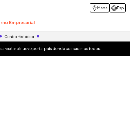
Mapa
Esp
rno Empresarial
Centro Histórico
os a visitar el nuevo portal país donde coincidimos todos.