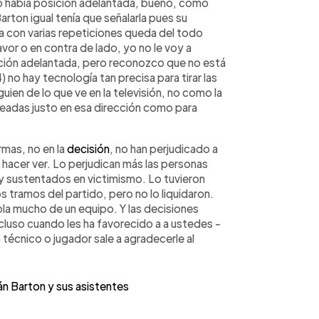
 no había posición adelantada, bueno, como
rton igual tenía que señalarla pues su
era con varias repeticiones queda del todo
favor o en contra de lado, yo no le voy a
ición adelantada, pero reconozco que no está
) no hay tecnología tan precisa para tirar las
ien de lo que ve en la televisión, no como la
neadas justo en esa dirección como para
rmas, no en la
decisión
, no han perjudicado a
n hacer ver. Lo perjudican más las personas
s y sustentados en victimismo. Lo tuvieron
 tramos del partido, pero no lo liquidaron.
la mucho de un equipo. Y las decisiones
ncluso cuando les ha favorecido a a ustedes -
n técnico o jugador sale a agradecerle al
 Barton y sus asistentes