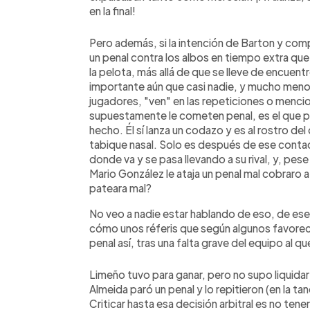
en la final!
Pero además, si la intención de Barton y comp
un penal contra los albos en tiempo extra qu
la pelota, más allá de que se lleve de encuent
importante aún que casi nadie, y mucho meno
jugadores, "ven" en las repeticiones o mencio
supuestamente le cometen penal, es el que pr
hecho. Él sí lanza un codazo y es al rostro del
tabique nasal. Solo es después de ese contac
donde va y se pasa llevando a su rival, y, pese
Mario González le ataja un penal mal cobraro 
pateara mal?
No veo a nadie estar hablando de eso, de ese
cómo unos réferis que según algunos favorecie
penal así, tras una falta grave del equipo al
Limeño tuvo para ganar, pero no supo liquidar
Almeida paró un penal y lo repitieron (en la ta
Criticar hasta esa decisión arbitral es no ten