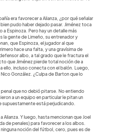
añía era favorecer a Alianza, ¿por qué señalar
e bien pudo haber dejado pasar. Jiménez toca
ro a Espinoza. Pero hay un detalle más
s la gente de Limeño, su entrenador y
nan, que Espinoza, el jugador al que
imero hace una falta, y una gravísima de
 defensor albo, a tal grado que le fractura el
to que Jiménez pierde total noción de a
 a ello, incluso conecta con el balón. Luego,
a Nico González. ¿Culpa de Barton que lo
 penal que no debió pitarse. No entiendo
ron a un equipo en particular le pitan un
 que supuestamente está perjudicando.
 a Alianza. Y luego, hasta mencionan que Joel
nda de penales) para favorecer a los albos.
er ninguna noción del fútbol, cero, pues es de