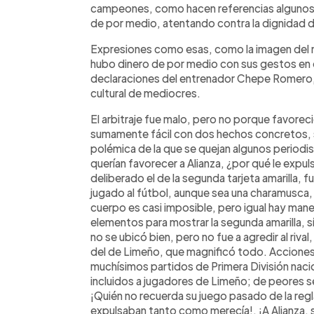
campeones, como hacen referencias algunos y
de por medio, atentando contra la dignidad de
Expresiones como esas, como la imagen del 
hubo dinero de por medio con sus gestos en el 
declaraciones del entrenador Chepe Romero,
cultural de mediocres.
El arbitraje fue malo, pero no porque favorec
sumamente fácil con dos hechos concretos, sin 
polémica de la que se quejan algunos periodis
querían favorecer a Alianza, ¿por qué le expu
deliberado el de la segunda tarjeta amarilla, 
jugado al fútbol, aunque sea una charamusca,
cuerpo es casi imposible, pero igual hay maner
elementos para mostrar la segunda amarilla, sí
no se ubicó bien, pero no fue a agredir al rival
del de Limeño, que magnificó todo. Acciones 
muchísimos partidos de Primera División nacio
incluidos a jugadores de Limeño; de peores s
¡Quién no recuerda su juego pasado de la reg
expulsaban tanto como merecía!. ¡A Alianza, 