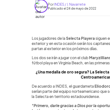
Por
INDES / J. Navarrete
Publicado el 24 de mayo de 2022
0:00
Facebook
Twitter
►
Escuchar artículo
Los jugadores de la
Selecta Playera
siguen e
exterior y en esta ocasión serán los capitane
partan al exterior en los próximos días.
Los dos se irán a jugar con el club
Maryzillian
fútbol playa en Virginia Beach, en las primera
¿Una medalla de oro segura? La Selecta 
Centroamerican
De acuerdo a INDES, el guardameta
Eliodoro
serían parte del equipo norteamericano que se
la Selecta en territorio estadounidense.
"Primero, darle gracias a Dios por la opor