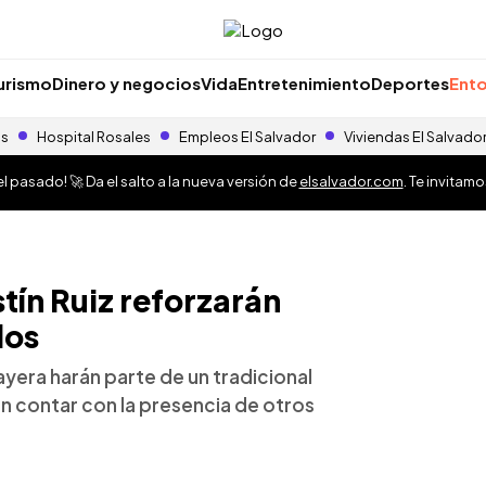
urismo
Dinero y negocios
Vida
Entretenimiento
Deportes
Ento
as
Hospital Rosales
Empleos El Salvador
Viviendas El Salvado
 pasado! 🚀 Da el salto a la nueva versión de
elsalvador.com
. Te invitam
tín Ruiz reforzarán
dos
ayera harán parte de un tradicional
n contar con la presencia de otros