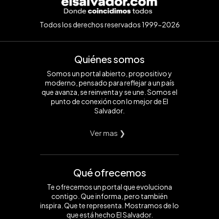
Todos los derechos reservados 1999-2026
Quiénes somos
Somos un portal abierto, propositivo y
moderno, pensado para reflejar a un país
que avanza, se reinventa y se une. Somos el
punto de conexión con lo mejor de El
Salvador.
Ver mas ❯
Qué ofrecemos
Te ofrecemos un portal que evoluciona
contigo. Que informa, pero también
inspira. Que te representa. Mostramos de lo
que está hecho El Salvador.