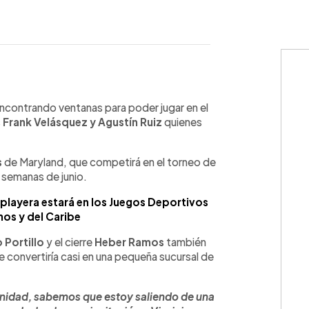
WhatsApp
Copiar link
ncontrando ventanas para poder jugar en el
s
Frank Velásquez y Agustín Ruiz
quienes
s
de Maryland, que competirá en el torneo de
s semanas de junio.
playera estará en los Juegos Deportivos
os y del Caribe
 Portillo
y el cierre
Heber Ramos
también
 convertiría casi en una pequeña sucursal de
tunidad, sabemos que estoy saliendo de una