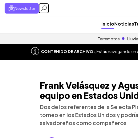
Newsletter
Inicio
Noticias
T
Terremotos
Lluvi
CONTENIDO DE ARCHIVO:
¡Estás navegando en el
Frank Velásquez y Agus
equipo en Estados Uni
Dos de los referentes de la Selecta Pl
torneo en los Estados Unidos y podría
salvadoreños como compañeros