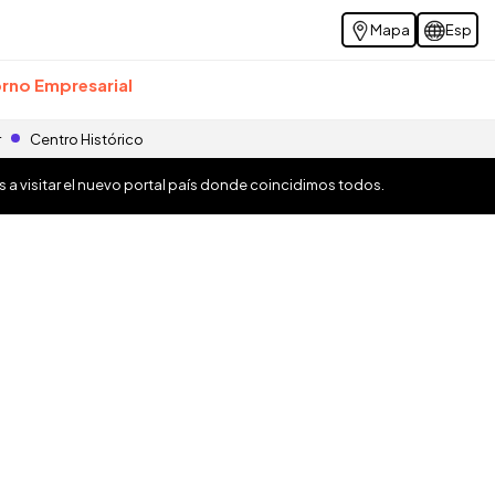
Mapa
Esp
rno Empresarial
r
Centro Histórico
os a visitar el nuevo portal país donde coincidimos todos.