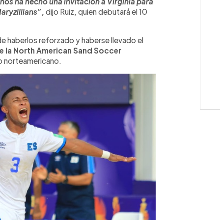
e nos ha hecho una invitación a Virginia para
Maryzillians”,
dijo Ruiz, quien debutará el 10
de haberlos reforzado y haberse llevado el
e la North American Sand Soccer
o norteamericano.