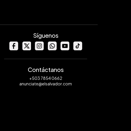
Síguenos
Contáctanos
+503 7854 0662
anunciate@elsalvador.com