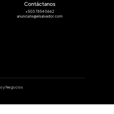
Contáctanos
+503 7854 0662
anunciate@elsalvador.com
ro y Negocios