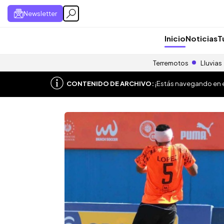
Newsletter
Inicio
Noticias
T
Terremotos
Lluvias
CONTENIDO DE ARCHIVO:
¡Estás navegando en el