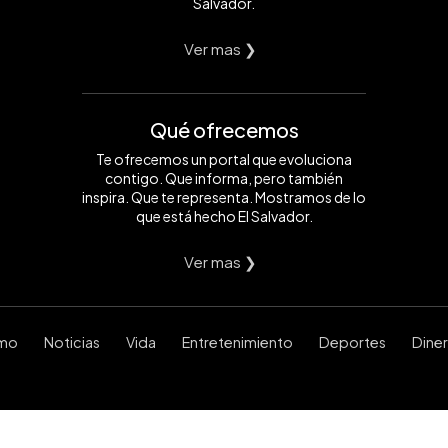
Salvador.
Ver mas ❯
Qué ofrecemos
Te ofrecemos un portal que evoluciona
contigo. Que informa, pero también
inspira. Que te representa. Mostramos de lo
que está hecho El Salvador.
Ver mas ❯
smo
Noticias
Vida
Entretenimiento
Deportes
Dine