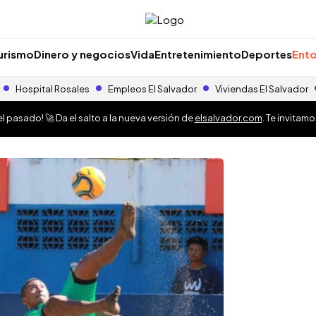
urismo
Dinero y negocios
Vida
Entretenimiento
Deportes
Ento
Hospital Rosales
Empleos El Salvador
Viviendas El Salvador
 pasado! 🚀 Da el salto a la nueva versión de
elsalvador.com
. Te invitam