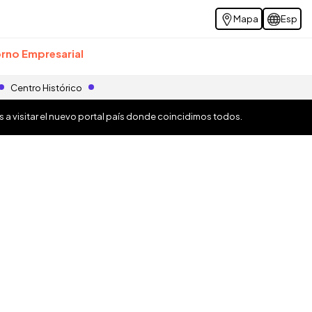
Mapa
Esp
rno Empresarial
Centro Histórico
os a visitar el nuevo portal país donde coincidimos todos.