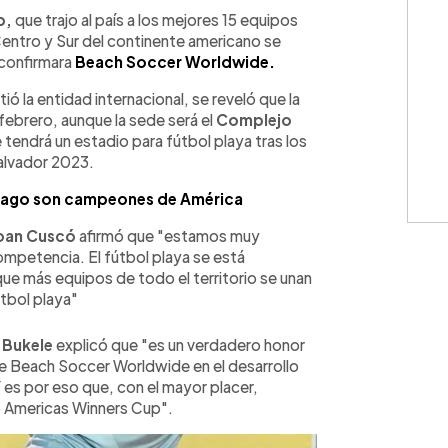
WhatsApp
Copiar link
p,
que trajo al país a los mejores 15 equipos
Centro y Sur del continente americano se
 confirmara
Beach Soccer Worldwide.
 la entidad internacional, se reveló que la
 febrero, aunque la sede será el
Complejo
 tendrá un estadio para fútbol playa tras los
alvador 2023.
tiago son campeones de América
oan Cuscó
afirmó que "estamos muy
ompetencia. El fútbol playa se está
que más equipos de todo el territorio se unan
útbol playa"
 Bukele
explicó que "es un verdadero honor
de Beach Soccer Worldwide en el desarrollo
Y es por eso que, con el mayor placer,
o Americas Winners Cup".