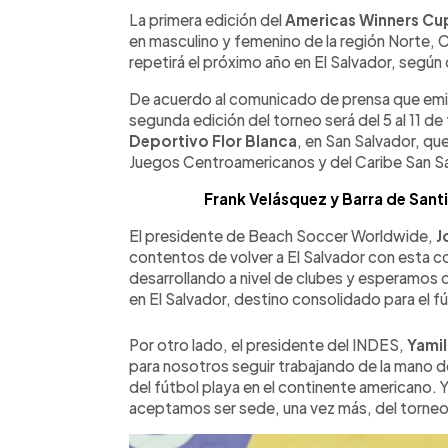
Facebook
Twitter
►
Escuchar artículo
La primera edición del
Americas Winners Cu
en masculino y femenino de la región Norte, 
repetirá el próximo año en El Salvador, según
De acuerdo al comunicado de prensa que emitió
segunda edición del torneo será del 5 al 11 de
Deportivo Flor Blanca
, en San Salvador, que
Juegos Centroamericanos y del Caribe San S
Frank Velásquez y Barra de San
El presidente de Beach Soccer Worldwide,
J
contentos de volver a El Salvador con esta c
desarrollando a nivel de clubes y esperamos 
en El Salvador, destino consolidado para el f
Por otro lado, el presidente del INDES,
Yamil
para nosotros seguir trabajando de la mano 
del fútbol playa en el continente americano. 
aceptamos ser sede, una vez más, del torne