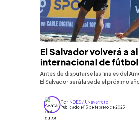
El Salvador volverá a a
internacional de fútbol
Antes de disputarse las finales del A
El Salvador será la sede el próximo a
Por
INDES / J. Navarrete
Publicado el 13 de febrero de 2023
0:00