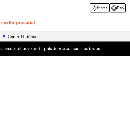
Mapa
Esp
rno Empresarial
r
Centro Histórico
os a visitar el nuevo portal país donde coincidimos todos.