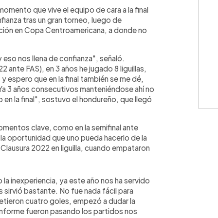
WhatsApp
Copiar link
l momento que vive el equipo de cara a la final
fianza tras un gran torneo, luego de
ación en Copa Centroamericana, a donde no
 eso nos llena de confianza", señaló.
2 ante FAS), en 3 años he jugado 8 liguillas,
l, y espero que en la final también se me dé,
Ya 3 años consecutivos manteniéndose ahí no
o en la final", sostuvo el hondureño, que llegó
mentos clave, como en la semifinal ante
 la oportunidad que uno pueda hacerlo de la
 Clausura 2022 en liguilla, cuando empataron
 la inexperiencia, ya este año nos ha servido
irvió bastante. No fue nada fácil para
etieron cuatro goles, empezó a dudar la
nforme fueron pasando los partidos nos