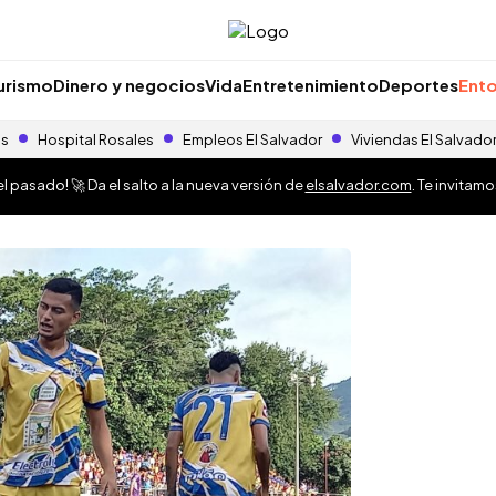
urismo
Dinero y negocios
Vida
Entretenimiento
Deportes
Ento
as
Hospital Rosales
Empleos El Salvador
Viviendas El Salvado
 pasado! 🚀 Da el salto a la nueva versión de
elsalvador.com
. Te invitam