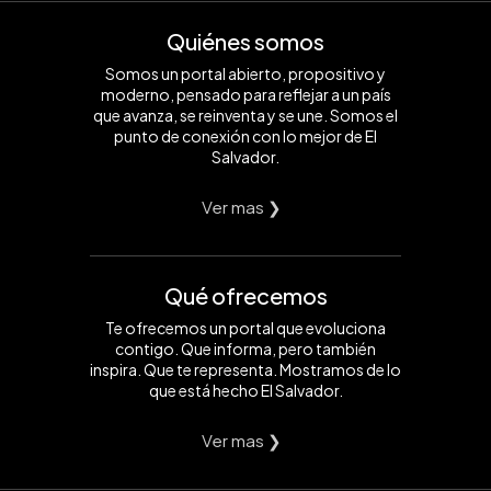
Quiénes somos
Somos un portal abierto, propositivo y
moderno, pensado para reflejar a un país
que avanza, se reinventa y se une. Somos el
punto de conexión con lo mejor de El
Salvador.
Ver mas ❯
Qué ofrecemos
Te ofrecemos un portal que evoluciona
contigo. Que informa, pero también
inspira. Que te representa. Mostramos de lo
que está hecho El Salvador.
Ver mas ❯