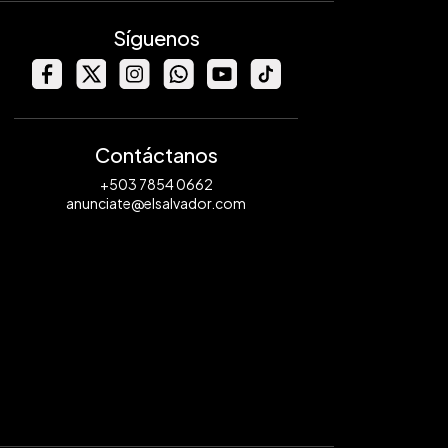
Síguenos
Contáctanos
+503 7854 0662
anunciate@elsalvador.com