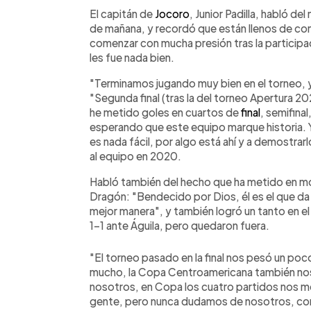
Facebook
Twitter
►
Escuchar artículo
El capitán de
Jocoro
, Junior Padilla, habló de
de mañana, y recordó que están llenos de con
comenzar con mucha presión tras la particip
les fue nada bien.
"Terminamos jugando muy bien en el torneo, y
"Segunda final (tras la del torneo Apertura 202
he metido goles en cuartos de
final
, semifina
esperando que este equipo marque historia. 
es nada fácil, por algo está ahí y a demostrarl
al equipo en 2020.
Habló también del hecho que ha metido en mo
Dragón: "Bendecido por Dios, él es el que da
mejor manera", y también logró un tanto en el
1-1 ante Águila, pero quedaron fuera.
"El torneo pasado en la final nos pesó un poco
mucho, la Copa Centroamericana también nos s
nosotros, en Copa los cuatro partidos nos m
gente, pero nunca dudamos de nosotros, co