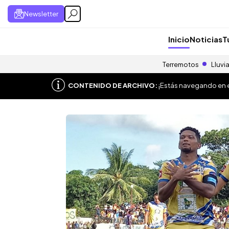
Newsletter
Inicio
Noticias
T
Terremotos
Lluvi
CONTENIDO DE ARCHIVO:
¡Estás navegando en el