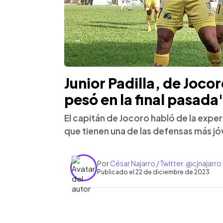
Junior Padilla, de Joco
pesó en la final pasada
El capitán de Jocoro habló de la expe
que tienen una de las defensas más j
Por
César Najarro / Twitter: @cjnajarro
Publicado el 22 de diciembre de 2023
0:00