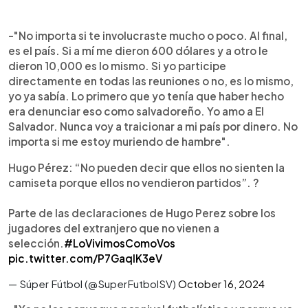
-"No importa si te involucraste mucho o poco. Al final,
es el país. Si a mí me dieron 600 dólares y a otro le
dieron 10,000 es lo mismo. Si yo participe
directamente en todas las reuniones o no, es lo mismo,
yo ya sabía. Lo primero que yo tenía que haber hecho
era denunciar eso como salvadoreño. Yo amo a El
Salvador. Nunca voy a traicionar a mi país por dinero. No
importa si me estoy muriendo de hambre".
Hugo Pérez: “No pueden decir que ellos no sienten la
camiseta porque ellos no vendieron partidos”. ?
Parte de las declaraciones de Hugo Perez sobre los
jugadores del extranjero que no vienen a
selección.
#LoVivimosComoVos
pic.twitter.com/P7GaqlK3eV
— Súper Fútbol (@SuperFutbolSV)
October 16, 2024