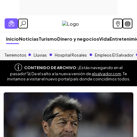
Inicio
Noticias
Turismo
Dinero y negocios
Vida
Entretenim
Terremotos
Lluvias
Hospital Rosales
Empleos El Salvador
CONTENIDO DE ARCHIVO:
¡Estás navegando en el
pasado! 🚀 Da el salto a la nueva versión de
elsalvador.com
. Te
invitamos a visitar el nuevo portal país donde coincidimos todos.