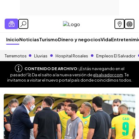
Inicio
Noticias
Turismo
Dinero y negocios
Vida
Entretenim
Terremotos
Lluvias
Hospital Rosales
Empleos El Salvador
CONTENIDO DE ARCHIVO:
¡Estás navegando en el
pasado! 🚀 Da el salto a la nueva versión de
elsalvador.com
. Te
invitamos a visitar el nuevo portal país donde coincidimos todos.