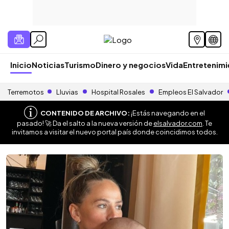
Inicio
Noticias
Turismo
Dinero y negocios
Vida
Entretenim
Terremotos
Lluvias
Hospital Rosales
Empleos El Salvador
CONTENIDO DE ARCHIVO:
¡Estás navegando en el
pasado! 🚀 Da el salto a la nueva versión de
elsalvador.com
. Te
invitamos a visitar el nuevo portal país donde coincidimos todos.