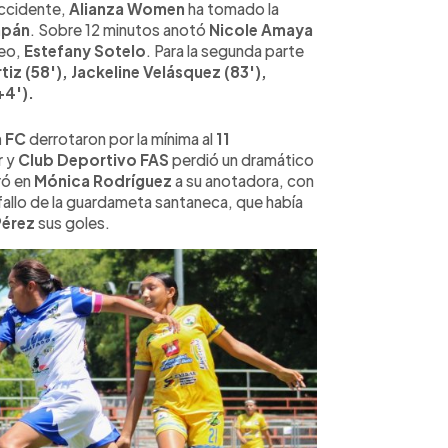
occidente,
Alianza Women
ha tomado la
apán
. Sobre 12 minutos anotó
Nicole Amaya
neo,
Estefany Sotelo
. Para la segunda parte
rtiz (58'), Jackeline Velásquez (83'),
+4').
a FC
derrotaron por la mínima al
11
r y
Club Deportivo FAS
perdió un dramático
ró en
Mónica Rodríguez
a su anotadora, con
n fallo de la guardameta santaneca, que había
 Pérez
sus goles.