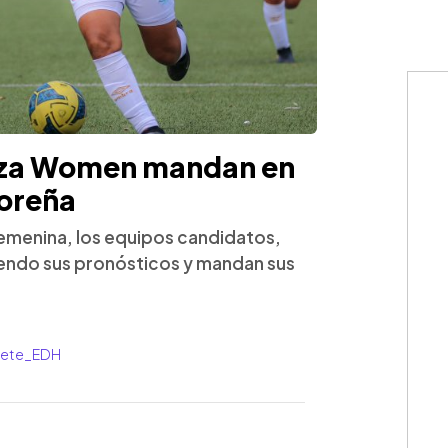
anza Women mandan en
doreña
femenina, los equipos candidatos,
endo sus pronósticos y mandan sus
rrete_EDH