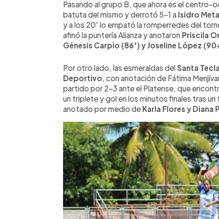
Pasando al grupo B, que ahora es el centro-
batuta del mismo y derrotó 5-1 a
Isidro Met
y a los 20' lo empató la romperredes del tor
afinó la puntería Alianza y anotaron
Priscila O
Génesis Carpio (86') y Joseline López (90
Por otro lado, las esmeraldas del
Santa Tecl
Deportivo
, con anotación de Fátima Menjíva
partido por 2-3 ante el Platense, que encont
un triplete y gol en los minutos finales tras u
anotado por medio de
Karla Flores y Diana