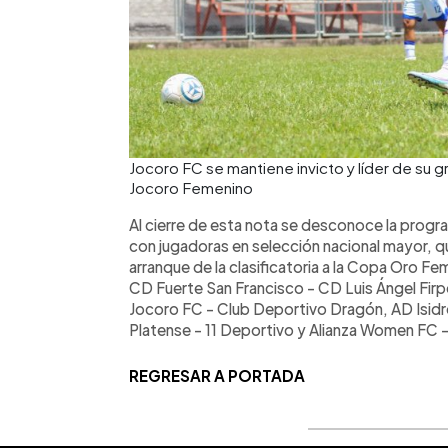
Jocoro FC se mantiene invicto y líder de su g
Jocoro Femenino
Al cierre de esta nota se desconoce la progra
con jugadoras en selección nacional mayor, qu
arranque de la clasificatoria a la Copa Oro F
CD Fuerte San Francisco - CD Luis Ángel Firp
Jocoro FC - Club Deportivo Dragón, AD Isid
Platense - 11 Deportivo y Alianza Women FC 
REGRESAR A PORTADA