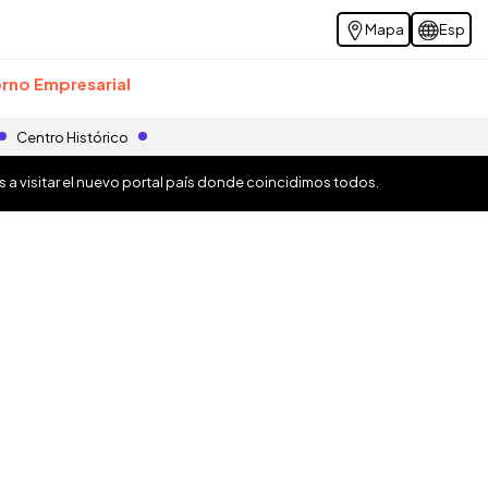
Mapa
Esp
rno Empresarial
Centro Histórico
os a visitar el nuevo portal país donde coincidimos todos.