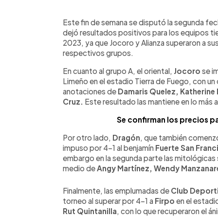
0:00
Facebook
Twitter
►
Escuchar artículo
Este fin de semana se disputó la segunda fec
dejó resultados positivos para los equipos ti
2023, ya que Jocoro y Alianza superaron a sus 
respectivos grupos.
En cuanto al grupo A, el oriental,
Jocoro
se im
Limeño en el estadio Tierra de Fuego, con un
anotaciones de
Damaris Quelez, Katherine H
Cruz.
Este resultado las mantiene en lo más 
Se confirman los precios pa
Por otro lado,
Dragón
, que también comenzó 
impuso por 4-1 al benjamín
Fuerte San Franc
embargo en la segunda parte las mitológicas 
medio de
Angy Martínez, Wendy Manzanares
Finalmente, las emplumadas de
Club Deporti
torneo al superar por 4-1 a
Firpo
en el estadi
Rut Quintanilla
, con lo que recuperaron el án