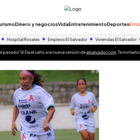
urismo
Dinero y negocios
Vida
Entretenimiento
Deportes
Ento
Hospital Rosales
Empleos El Salvador
Viviendas El Salvador
 pasado! 🚀 Da el salto a la nueva versión de
elsalvador.com
. Te invitam