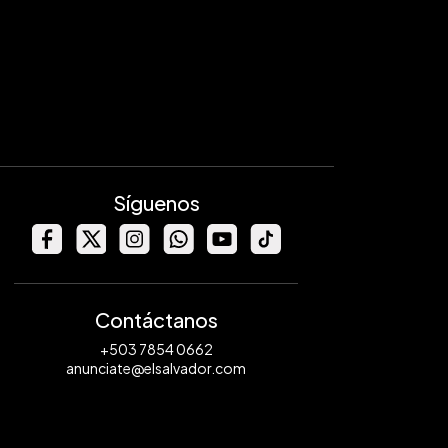
Síguenos
Contáctanos
+503 7854 0662
anunciate@elsalvador.com