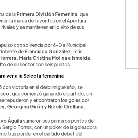
WhatsApp
Copiar link
ha de la
Primera División Femenina
, que
enen la marca de favoritos en el Apertura
rivales y se mantienen en lo alto de sus
pulso con solvencia por 6-0 a Municipal
 doblete de
Francisca González,
más
errera, María Cristina Molina e Ismelda
alto de su sector con seis puntos.
ra ver a la Selecta femenina
con victoria en el derbi migueleño, se
isco,
que comenzó ganando el partido, sin
se repusieron y encontraron los goles por
, Georgina Girón y Nicole Orellana.
vo Águila
sumaron sus primeros puntos del
o Sergio Torres, con un póker de la goleadora
imo tras perder en el partido debut del