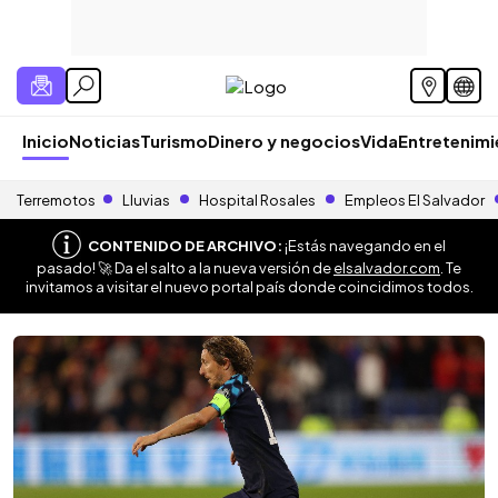
Inicio
Noticias
Turismo
Dinero y negocios
Vida
Entretenim
Terremotos
Lluvias
Hospital Rosales
Empleos El Salvador
CONTENIDO DE ARCHIVO:
¡Estás navegando en el
pasado! 🚀 Da el salto a la nueva versión de
elsalvador.com
. Te
invitamos a visitar el nuevo portal país donde coincidimos todos.