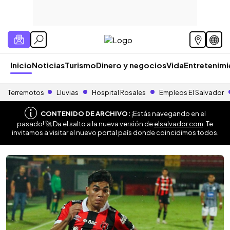
Inicio
Noticias
Turismo
Dinero y negocios
Vida
Entretenim
Terremotos
Lluvias
Hospital Rosales
Empleos El Salvador
CONTENIDO DE ARCHIVO:
¡Estás navegando en el
pasado! 🚀 Da el salto a la nueva versión de
elsalvador.com
. Te
invitamos a visitar el nuevo portal país donde coincidimos todos.