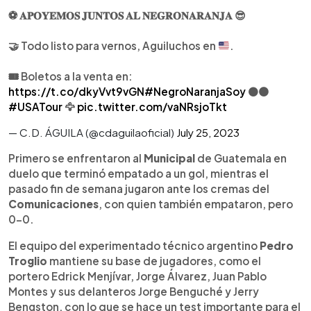
⚽️ 𝐀𝐏𝐎𝐘𝐄𝐌𝐎𝐒 𝐉𝐔𝐍𝐓𝐎𝐒 𝐀𝐋 𝐍𝐄𝐆𝐑𝐎𝐍𝐀𝐑𝐀𝐍𝐉𝐀 😎
🤝
Todo listo para vernos, Aguiluchos en
.
🎟️ Boletos a la venta en:
https://t.co/dkyVvt9vGN
#NegroNaranjaSoy
⚫️🟠
#USATour
🦅
pic.twitter.com/vaNRsjoTkt
— C.D. ÁGUILA (@cdaguilaoficial)
July 25, 2023
Primero se enfrentaron al
Municipal
de Guatemala en
duelo que terminó empatado a un gol, mientras el
pasado fin de semana jugaron ante los cremas del
Comunicaciones
, con quien también empataron, pero
0-0.
El equipo del experimentado técnico argentino
Pedro
Troglio
mantiene su base de jugadores, como el
portero Edrick Menjívar, Jorge Álvarez, Juan Pablo
Montes y sus delanteros Jorge Benguché y Jerry
Bengston, con lo que se hace un test importante para el