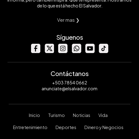
de lo que está hecho El Salvador.
Ver mas ❯
Síguenos
Contáctanos
+503 7854 0662
anunciate@elsalvador.com
Inicio
Turismo
Noticias
Vida
Entretenimiento
Deportes
Dinero y Negocios