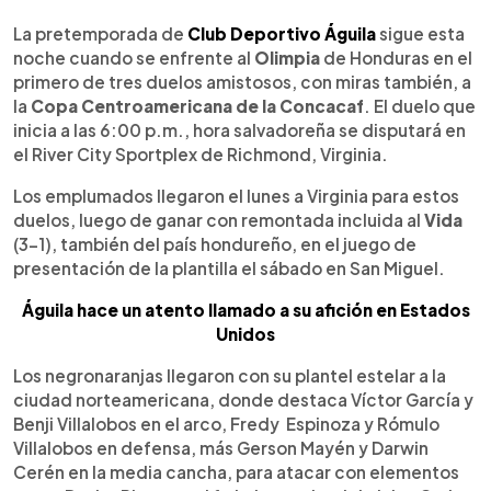
0:00
►
Escuchar artículo
La pretemporada de
Club Deportivo Águila
sigue esta
noche cuando se enfrente al
Olimpia
de Honduras en el
primero de tres duelos amistosos, con miras también, a
la
Copa Centroamericana de la Concacaf
. El duelo que
inicia a las 6:00 p.m., hora salvadoreña se disputará en
el River City Sportplex de Richmond, Virginia.
Los emplumados llegaron el lunes a Virginia para estos
duelos, luego de ganar con remontada incluida al
Vida
(3-1), también del país hondureño, en el juego de
presentación de la plantilla el sábado en San Miguel.
Águila hace un atento llamado a su afición en Estados
Unidos
Los negronaranjas llegaron con su plantel estelar a la
ciudad norteamericana, donde destaca Víctor García y
Benji Villalobos en el arco, Fredy Espinoza y Rómulo
Villalobos en defensa, más Gerson Mayén y Darwin
Cerén en la media cancha, para atacar con elementos