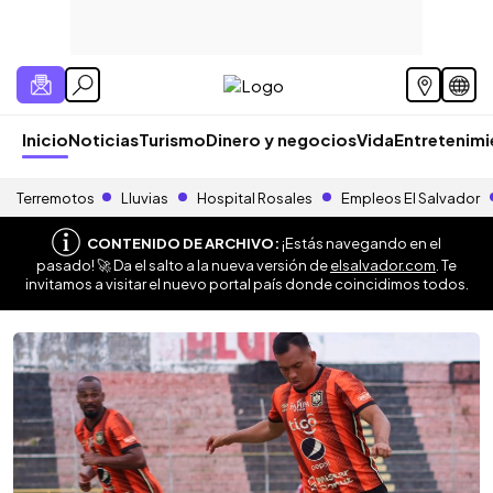
Inicio
Noticias
Turismo
Dinero y negocios
Vida
Entretenim
Terremotos
Lluvias
Hospital Rosales
Empleos El Salvador
CONTENIDO DE ARCHIVO:
¡Estás navegando en el
pasado! 🚀 Da el salto a la nueva versión de
elsalvador.com
. Te
invitamos a visitar el nuevo portal país donde coincidimos todos.