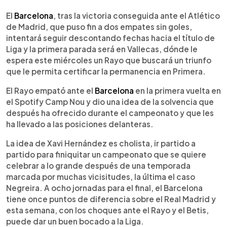
0:00
►
Escuchar artículo
El
Barcelona
, tras la victoria conseguida ante el Atlético
de Madrid, que puso fin a dos empates sin goles,
intentará seguir descontando fechas hacia el título de
Liga y la primera parada será en Vallecas, dónde le
espera este miércoles un Rayo que buscará un triunfo
que le permita certificar la permanencia en Primera.
El Rayo empató ante el
Barcelona
en la primera vuelta en
el Spotify Camp Nou y dio una idea de la solvencia que
después ha ofrecido durante el campeonato y que les
ha llevado a las posiciones delanteras.
La idea de Xavi Hernández es cholista, ir partido a
partido para finiquitar un campeonato que se quiere
celebrar a lo grande después de una temporada
marcada por muchas vicisitudes, la última el caso
Negreira. A ocho jornadas para el final, el Barcelona
tiene once puntos de diferencia sobre el Real Madrid y
esta semana, con los choques ante el Rayo y el Betis,
puede dar un buen bocado a la Liga.