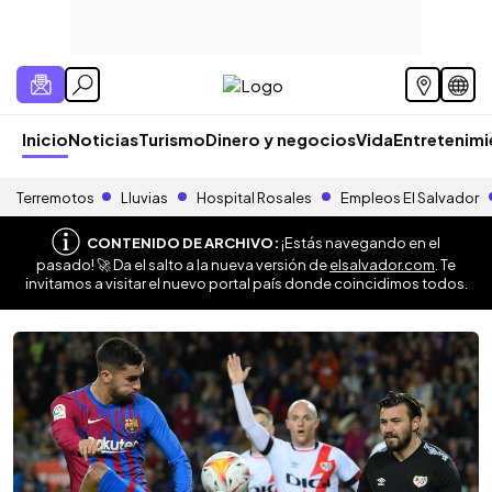
Inicio
Noticias
Turismo
Dinero y negocios
Vida
Entretenim
Terremotos
Lluvias
Hospital Rosales
Empleos El Salvador
CONTENIDO DE ARCHIVO:
¡Estás navegando en el
pasado! 🚀 Da el salto a la nueva versión de
elsalvador.com
. Te
invitamos a visitar el nuevo portal país donde coincidimos todos.