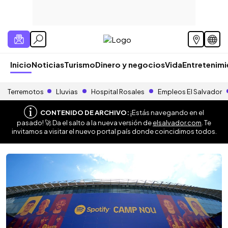
Inicio
Noticias
Turismo
Dinero y negocios
Vida
Entretenim
Terremotos
Lluvias
Hospital Rosales
Empleos El Salvador
CONTENIDO DE ARCHIVO:
¡Estás navegando en el
pasado! 🚀 Da el salto a la nueva versión de
elsalvador.com
. Te
invitamos a visitar el nuevo portal país donde coincidimos todos.