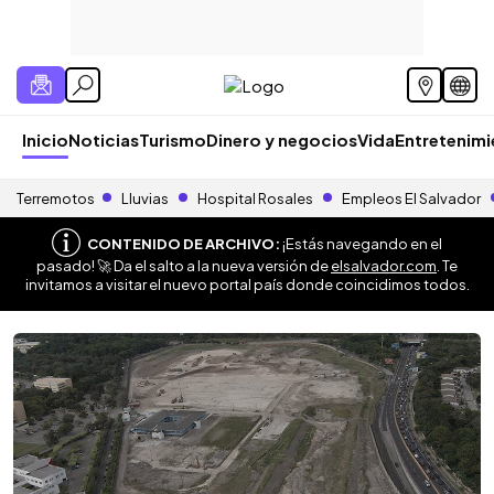
Inicio
Noticias
Turismo
Dinero y negocios
Vida
Entretenim
Terremotos
Lluvias
Hospital Rosales
Empleos El Salvador
CONTENIDO DE ARCHIVO:
¡Estás navegando en el
pasado! 🚀 Da el salto a la nueva versión de
elsalvador.com
. Te
invitamos a visitar el nuevo portal país donde coincidimos todos.