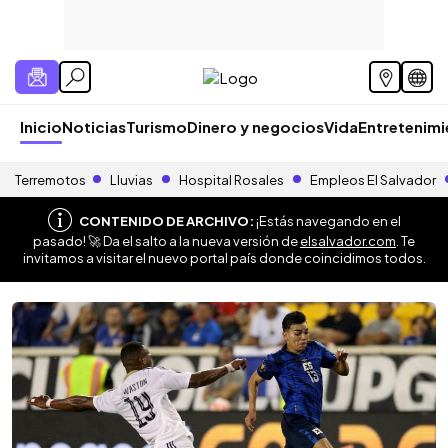
Inicio
Noticias
Turismo
Dinero y negocios
Vida
Entretenim
Terremotos
Lluvias
Hospital Rosales
Empleos El Salvador
CONTENIDO DE ARCHIVO:
¡Estás navegando en el
pasado! 🚀 Da el salto a la nueva versión de
elsalvador.com
. Te
invitamos a visitar el nuevo portal país donde coincidimos todos.