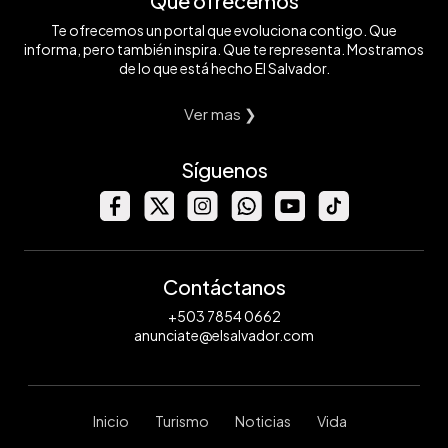
Qué ofrecemos
Te ofrecemos un portal que evoluciona contigo. Que
informa, pero también inspira. Que te representa. Mostramos
de lo que está hecho El Salvador.
Ver mas ❯
Síguenos
Contáctanos
+503 7854 0662
anunciate@elsalvador.com
Inicio
Turismo
Noticias
Vida