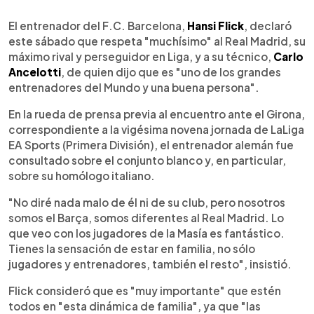
0:00
►
Escuchar artículo
El entrenador del F.C. Barcelona,
Hansi Flick
, declaró
este sábado que respeta "muchísimo" al Real Madrid, su
máximo rival y perseguidor en Liga, y a su técnico,
Carlo
Ancelotti
, de quien dijo que es "uno de los grandes
entrenadores del Mundo y una buena persona".
En la rueda de prensa previa al encuentro ante el Girona,
correspondiente a la vigésima novena jornada de LaLiga
EA Sports (Primera División), el entrenador alemán fue
consultado sobre el conjunto blanco y, en particular,
sobre su homólogo italiano.
"No diré nada malo de él ni de su club, pero nosotros
somos el Barça, somos diferentes al Real Madrid. Lo
que veo con los jugadores de la Masía es fantástico.
Tienes la sensación de estar en familia, no sólo
jugadores y entrenadores, también el resto", insistió.
Flick consideró que es "muy importante" que estén
todos en "esta dinámica de familia", ya que "las