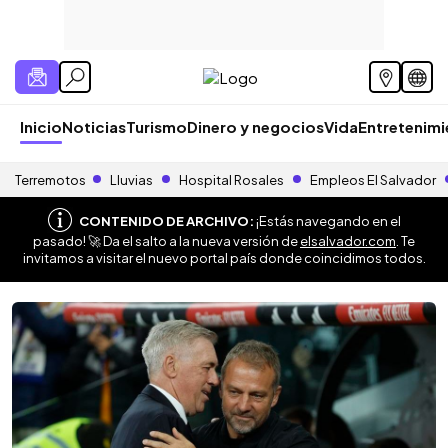
Inicio
Noticias
Turismo
Dinero y negocios
Vida
Entretenim
Terremotos
Lluvias
Hospital Rosales
Empleos El Salvador
CONTENIDO DE ARCHIVO:
¡Estás navegando en el
pasado! 🚀 Da el salto a la nueva versión de
elsalvador.com
. Te
invitamos a visitar el nuevo portal país donde coincidimos todos.